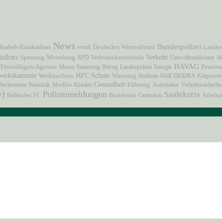
News
Bundespolizei
lisabeth-Krankenhaus
verdi
Deutscher Wetterdienst
Landes
üdharz
Verkehr
Verbraucherzentrale
A
Sperrung
Merseburg
SPD
Umweltbundesamt
HAVAG
Freiwilligen-Agentur
Messe
Sanierung
Betrug
Landespolizei
Energie
Feuerw
HFC
werkskammer
Schule
Weihnachten
Warnung
Studium
Müll
DEKRA
Körperver
Gesundheit
Autobahn
bichenstein
Haushalt
Abellio
Kinder
Führung
Verkehrssicherhe
e)
Polizeimeldungen
Saalekreis
Hallescher FC
Bundesrat
Gedenken
Arbeitsa