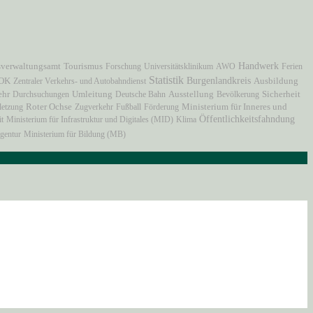
Handwerk
verwaltungsamt
Tourismus
Forschung
Universitätsklinikum
AWO
Ferien
Statistik
OK
Burgenlandkreis
Zentraler Verkehrs- und Autobahndienst
Ausbildung
Ausstellung
ehr
Durchsuchungen
Umleitung
Deutsche Bahn
Bevölkerung
Sicherheit
Ministerium für Inneres und
letzung
Roter Ochse
Zugverkehr
Fußball
Förderung
Öffentlichkeitsfahndung
it
Ministerium für Infrastruktur und Digitales (MID)
Klima
gentur
Ministerium für Bildung (MB)