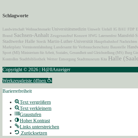
Schlagworte
Universitätsmedizin
Unfall
Landwirtschaft
Weihnachtsmarkt
Umwelt
IG BAU
FDP
E
Sachsen-Anhalt
Mansfeld-S
Brand
Zeugenaufruf
Konzert
HWG
Laternenfest
Stadtwerke Halle
Martin-Luther-Universität
Hauptbahnhof
Streik
Nachrichten
Marktplatz
Hand
Vermisstenfahndung
Landesamt für Verbraucherschutz
Baustelle
Sport (MI)
Ministerium für Arbeit, Soziales, Gesundheit und Gleichstellung (MS)
Burg Gie
Halle (Saal
Stadtmuseum
Kontrollen
Stadtbibliothek
Wetter
Entsorgung
Kita
Copyright © 2026 | H@llAnzeiger
Werkzeugleiste öffnen
Barierrefreiheit
Text vergrößern
Text verkleinern
Graustufen
Hoher Kontrast
Links unterstreichen
Zurücksetzen