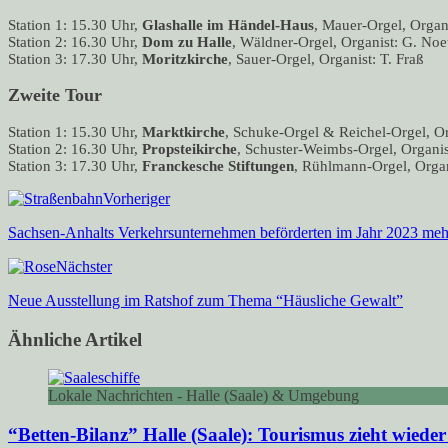
Station 1: 15.30 Uhr,
Glashalle im Händel-Haus
, Mauer-Orgel, Organi
Station 2: 16.30 Uhr,
Dom zu Halle
, Wäldner-Orgel, Organist: G. Noe
Station 3: 17.30 Uhr,
Moritzkirche
, Sauer-Orgel, Organist: T. Fraß
Zweite Tour
Station 1: 15.30 Uhr,
Marktkirche
, Schuke-Orgel & Reichel-Orgel, Or
Station 2: 16.30 Uhr,
Propsteikirche
, Schuster-Weimbs-Orgel, Organis
Station 3: 17.30 Uhr,
Franckesche Stiftungen
, Rühlmann-Orgel, Organ
Vorheriger
Sachsen-Anhalts Verkehrsunternehmen beförderten im Jahr 2023 meh
Nächster
Neue Ausstellung im Ratshof zum Thema “Häusliche Gewalt”
Ähnliche Artikel
Lokale Nachrichten - Halle (Saale) & Umgebung
“Betten-Bilanz” Halle (Saale): Tourismus zieht wieder