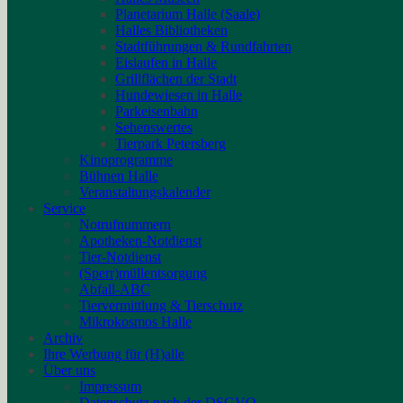
Planetarium Halle (Saale)
Halles Bibliotheken
Stadtführungen & Rundfahrten
Eislaufen in Halle
Grillflächen der Stadt
Hundewiesen in Halle
Parkeisenbahn
Sehenswertes
Tierpark Petersberg
Kinoprogramme
Bühnen Halle
Veranstaltungskalender
Service
Notrufnummern
Apotheken-Notdienst
Tier-Notdienst
(Sperr)müllentsorgung
Abfall-ABC
Tiervermittlung & Tierschutz
Mikrokosmos Halle
Archiv
Ihre Werbung für (H)alle
Über uns
Impressum
Datenschutz nach der DSGVO