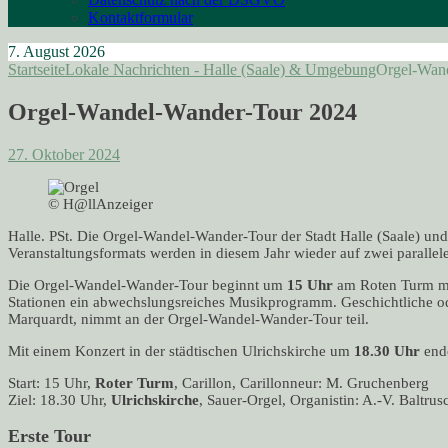
Kontaktformular
7. August 2026
Startseite
Lokale Nachrichten - Halle (Saale) & Umgebung
Orgel-Wan
Orgel-Wandel-Wander-Tour 2024
27. Oktober 2024
© H@llAnzeiger
Halle. PSt. Die Orgel-Wandel-Wander-Tour der Stadt Halle (Saale) un
Veranstaltungsformats werden in diesem Jahr wieder auf zwei parallel
Die Orgel-Wandel-Wander-Tour beginnt um
15 Uhr
am Roten Turm mit
Stationen ein abwechslungsreiches Musikprogramm. Geschichtliche oder
Marquardt, nimmt an der Orgel-Wandel-Wander-Tour teil.
Mit einem Konzert in der städtischen Ulrichskirche um
18.30 Uhr
end
Start: 15 Uhr,
Roter Turm
, Carillon, Carillonneur: M. Gruchenberg
Ziel: 18.30 Uhr,
Ulrichskirche
, Sauer-Orgel, Organistin: A.-V. Baltrus
Erste Tour