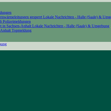
ldungen
ernwärmeleitungen gesperrt
Lokale Nachrichten - Halle (Saale) & Um
26
Polizeimeldungen
t in Sachsen-Anhalt
Lokale Nachrichten - Halle (Saale) & Umgebung
-Anhalt
Topmeldung