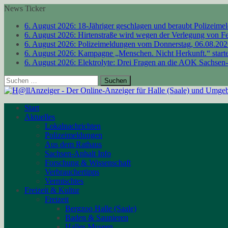
News Ticker
6. August 2026:
18-Jähriger geschlagen und beraubt
Polizeime
6. August 2026:
Hirtenstraße wird wegen der Verlegung von F
6. August 2026:
Polizeimeldungen vom Donnerstag, 06.08.20
6. August 2026:
Kampagne „Menschen. Nicht Herkunft.“ starte
6. August 2026:
Elektrolyte: Drei Fragen an die AOK Sachsen
Suchen
nach:
Start
Aktuelles
Lokalnachrichten
Polizeimeldungen
Aus dem Rathaus
Sachsen-Anhalt Info
Forschung & Wissenschaft
Verbrauchertipps
Vermischtes
Freizeit & Kultur
Freizeit
Bergzoo Halle (Saale)
Baden & Saunieren
Halles Museen