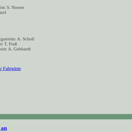
st: S. Nusser
tzel
ganistin: A. Scholl
t: T. Fraß
ist: A. Gebhardt
r Fahrgäste
 an