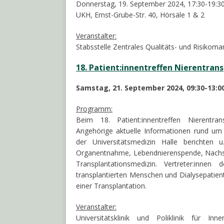
Donnerstag, 19. September 2024, 17:30-19:3
UKH, Ernst-Grube-Str. 40, Hörsäle 1 & 2
Veranstalter:
Stabsstelle Zentrales Qualitäts- und Risikom
18. Patient:innentreffen Nierentran
Samstag, 21. September 2024, 09:30-13:0
Programm:
Beim 18. Patient:innentreffen Nierentran
Angehörige aktuelle Informationen rund um 
der Universitätsmedizin Halle berichten 
Organentnahme, Lebendnierenspende, Nachsor
Transplantationsmedizin. Vertreter:inne
transplantierten Menschen und Dialysepatient
einer Transplantation.
Veranstalter:
Universitätsklinik und Poliklinik für In