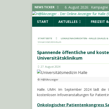
6. August 2026:
Kampagne „
NEWS TICKER
LOKALE NACHRICHTEN - H
START
AKTUELLES
FREIZEIT 
6. August 2026:
Elektrolyte
6. August 2026:
Mit der HA
LOKALE NACHRICHTEN - H
STARTSEITE
LOKALE NACHRICHTEN - HALLE (SAALE) 
Universitätsklinikum
6. August 2026:
„Im Sommer
LOKALE NACHRICHTEN - H
Spannende öffentliche und koste
Universitätsklinikum
6. August 2026:
Stadt ruft
LOKALE NACHRICHTEN - H
27. August 2024
© H@llAnzeiger
Halle. UMH. Im September 2024 lädt die Un
kostenlosen Infoveranstaltungen für Patient:in
Onkologischer Patientenkongress S