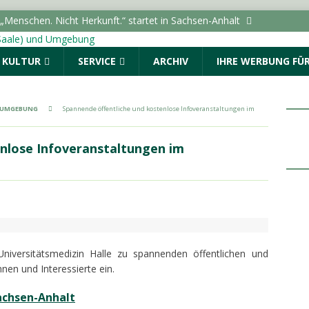
Menschen. Nicht Herkunft.“ startet in Sachsen-Anhalt
ALLE (SAALE) & UMGEBUNG
& KULTUR
SERVICE
ARCHIV
IHRE WERBUNG FÜR
: Drei Fragen an die AOK Sachsen-Anhalt
TOPMELDUNG
VAG gratis zu „Im Sommer nach 8“ auf den Marktplatz
ALLE (SAALE) & UMGEBUNG
& UMGEBUNG
Spannende öffentliche und kostenlose Infoveranstaltungen im
 nach 8“ lädt auch in 2026 auf den Marktplatz ein
ALLE (SAALE) & UMGEBUNG
nlose Infoveranstaltungen im
 zur Beteiligung am Stadtradeln 2026 im September auf
ALLE (SAALE) & UMGEBUNG
iversitätsmedizin Halle zu spannenden öffentlichen und
nen und Interessierte ein.
achsen-Anhalt