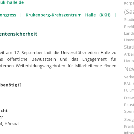
uk-halle.de
Körpe
(Sa
kongress | Krukenberg-Krebszentrum Halle (KKH) |
Stud
Bevöl
entensicherheit
Land
Umwe
Stat
eit am 17. September lädt die Universitätsmedizin Halle zu
Arbei
das öffentliche Bewusstsein und das Engagement für
Haup
internen Weiterbildungsangeboten für Mitarbeitende finden
Ne
Verke
BAU
 benötigt?
FC
En
Freiw
Baust
acht
Sper
hr
Zeug
4, Hörsaal
Kran
Infras