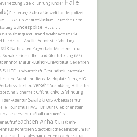
Halle
Führung
Kinder
rverletzung
Streik
ale)
Schule
Förderung
Umwelt
Landespolizei
ium
DEKRA
Universitätsklinikum
Deutsche Bahn
Bundespolizei
kerung
Haushalt
Brand
esverwaltungsamt
Weihnachtsmarkt
Abellio
ltbundesamt
Vermisstenfahndung
istik
Nachrichten
Zugverkehr
Ministerium für
t, Soziales, Gesundheit und Gleichstellung (MS)
Martin-Luther-Universität
tbahnhof
Gedenken
ws
HFC
Gesundheit
Landwirtschaft
Zentraler
Marktplatz
hrs- und Autobahndienst
Energie
IG
Verkehr
Ausbildung
Verkehrssicherheit
Hallescher
Öffentlichkeitsfahndung
Sicherheit
tsorgung
Saalekreis
illigen-Agentur
Arbeitsagentur
elle
Tourismus
HWG
FDP
Burg Giebichenstein
rung
Feuerwehr
Fußball
Laternenfest
Sachsen-Anhalt
enaufruf
Elisabeth-
kenhaus
Kontrollen
Stadtbibliothek
Ministerium für
Bundesrat
truktur und Digitales (MID)
Ferien
Müll