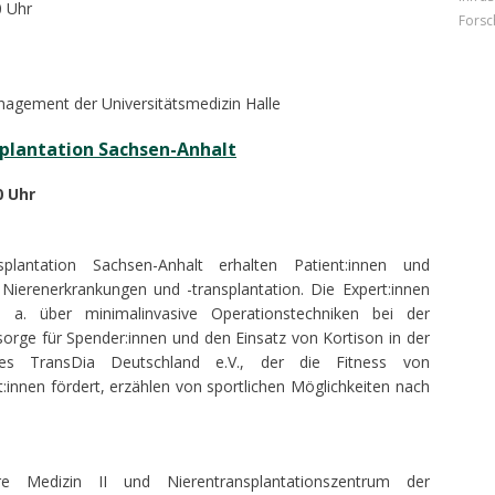
0 Uhr
Forsc
anagement der Universitätsmedizin Halle
splantation Sachsen-Anhalt
0 Uhr
splantation Sachsen-Anhalt erhalten Patient:innen und
Nierenerkrankungen und -transplantation. Die Expert:innen
u. a. über minimalinvasive Operationstechniken bei der
ge für Spender:innen und den Einsatz von Kortison in der
n des TransDia Deutschland e.V., der die Fitness von
:innen fördert, erzählen von sportlichen Möglichkeiten nach
nere Medizin II und Nierentransplantationszentrum der