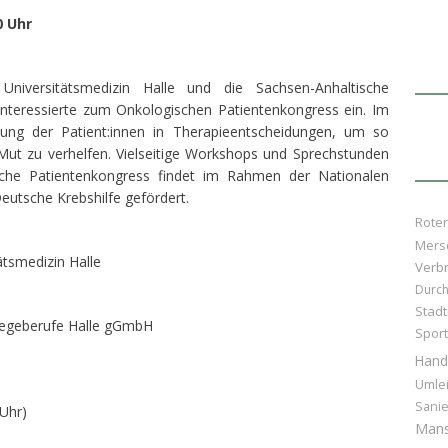
0 Uhr
niversitätsmedizin Halle und die Sachsen-Anhaltische
 Interessierte zum Onkologischen Patientenkongress ein. Im
ung der Patient:innen in Therapieentscheidungen, um so
Mut zu verhelfen. Vielseitige Workshops und Sprechstunden
che Patientenkongress findet im Rahmen der Nationalen
eutsche Krebshilfe gefördert.
Rote
Mers
ätsmedizin Halle
Verb
Durc
Stad
flegeberufe Halle gGmbH
Sport
Hand
Umle
Sani
 Uhr)
Mans