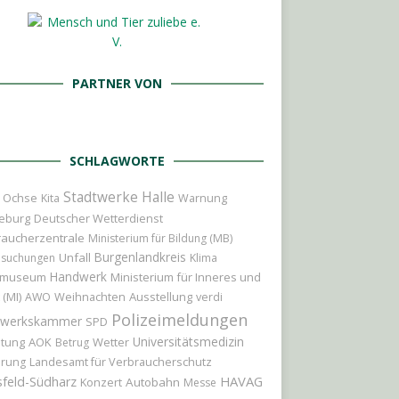
PARTNER VON
SCHLAGWORTE
Stadtwerke Halle
r Ochse
Kita
Warnung
eburg
Deutscher Wetterdienst
raucherzentrale
Ministerium für Bildung (MB)
Burgenlandkreis
Unfall
hsuchungen
Klima
Handwerk
tmuseum
Ministerium für Inneres und
 (MI)
Weihnachten
Ausstellung
AWO
verdi
Polizeimeldungen
werkskammer
SPD
Universitätsmedizin
itung
AOK
Wetter
Betrug
Landesamt für Verbraucherschutz
erung
HAVAG
feld-Südharz
Konzert
Autobahn
Messe