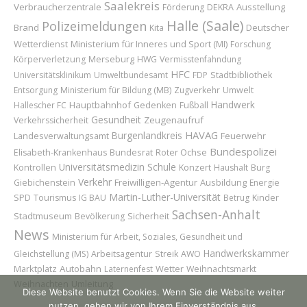
Saalekreis
Verbraucherzentrale
Ausstellung
Förderung
DEKRA
Halle (Saale)
Polizeimeldungen
Brand
Deutscher
Kita
Wetterdienst
Ministerium für Inneres und Sport (MI)
Forschung
Merseburg
Körperverletzung
HWG
Vermisstenfahndung
HFC
Universitätsklinikum
Umweltbundesamt
FDP
Stadtbibliothek
Entsorgung
Ministerium für Bildung (MB)
Zugverkehr
Umwelt
Handwerk
Hauptbahnhof
Hallescher FC
Gedenken
Fußball
Gesundheit
Zeugenaufruf
Verkehrssicherheit
HAVAG
Burgenlandkreis
Feuerwehr
Landesverwaltungsamt
Bundespolizei
Bundesrat
Roter Ochse
Elisabeth-Krankenhaus
Universitätsmedizin
Schule
Konzert
Kontrollen
Haushalt
Burg
Verkehr
Freiwilligen-Agentur
Ausbildung
Giebichenstein
Energie
Martin-Luther-Universität
Kinder
SPD
Tourismus
IG BAU
Betrug
Sachsen-Anhalt
Stadtmuseum
Sicherheit
Bevölkerung
News
Ministerium für Arbeit, Soziales, Gesundheit und
Handwerkskammer
Gleichstellung (MS)
Arbeitsagentur
Streik
AWO
Marktplatz
Autobahn
Wetter
Laternenfest
Weihnachtsmarkt
Weihnachten
Umleitung
Diese Website benutzt Cookies. Wenn Sie die Website weiter
nutzen, gehen wir von Ihrem Einverständnis aus.