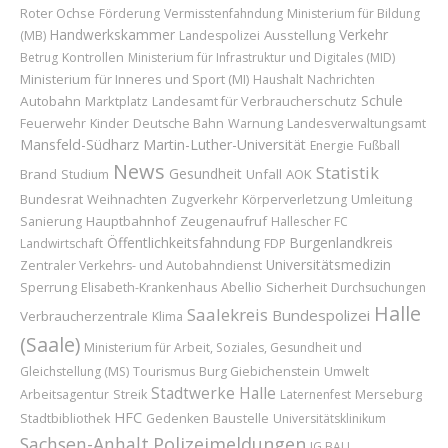
Roter Ochse
Förderung
Vermisstenfahndung
Ministerium für Bildung
Handwerkskammer
Verkehr
Ausstellung
(MB)
Landespolizei
Betrug
Kontrollen
Ministerium für Infrastruktur und Digitales (MID)
Ministerium für Inneres und Sport (MI)
Haushalt
Nachrichten
Schule
Autobahn
Marktplatz
Landesamt für Verbraucherschutz
Feuerwehr
Kinder
Deutsche Bahn
Warnung
Landesverwaltungsamt
Mansfeld-Südharz
Martin-Luther-Universität
Energie
Fußball
News
Statistik
Gesundheit
Brand
Unfall
AOK
Studium
Bundesrat
Weihnachten
Umleitung
Zugverkehr
Körperverletzung
Hauptbahnhof
Zeugenaufruf
Sanierung
Hallescher FC
Öffentlichkeitsfahndung
Burgenlandkreis
Landwirtschaft
FDP
Universitätsmedizin
Zentraler Verkehrs- und Autobahndienst
Sperrung
Abellio
Sicherheit
Elisabeth-Krankenhaus
Durchsuchungen
Halle
Saalekreis
Bundespolizei
Verbraucherzentrale
Klima
(Saale)
Ministerium für Arbeit, Soziales, Gesundheit und
Gleichstellung (MS)
Tourismus
Burg Giebichenstein
Umwelt
Stadtwerke Halle
Merseburg
Arbeitsagentur
Streik
Laternenfest
HFC
Baustelle
Stadtbibliothek
Gedenken
Universitätsklinikum
Polizeimeldungen
Sachsen-Anhalt
IG BAU