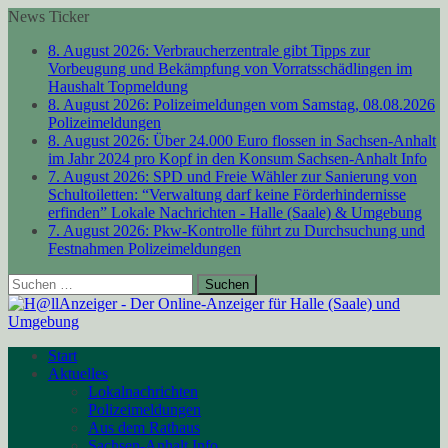
News Ticker
8. August 2026:
Verbraucherzentrale gibt Tipps zur
Vorbeugung und Bekämpfung von Vorratsschädlingen im
Haushalt
Topmeldung
8. August 2026:
Polizeimeldungen vom Samstag, 08.08.2026
Polizeimeldungen
8. August 2026:
Über 24.000 Euro flossen in Sachsen-Anhalt
im Jahr 2024 pro Kopf in den Konsum
Sachsen-Anhalt Info
7. August 2026:
SPD und Freie Wähler zur Sanierung von
Schultoiletten: “Verwaltung darf keine Förderhindernisse
erfinden”
Lokale Nachrichten - Halle (Saale) & Umgebung
7. August 2026:
Pkw-Kontrolle führt zu Durchsuchung und
Festnahmen
Polizeimeldungen
Suchen
nach:
Start
Aktuelles
Lokalnachrichten
Polizeimeldungen
Aus dem Rathaus
Sachsen-Anhalt Info