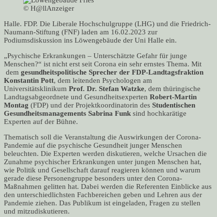
© H@llAnzeiger
Halle. FDP. Die Liberale Hochschulgruppe (LHG) und die Friedrich-
Naumann-Stiftung (FNF) laden am 16.02.2023 zur
Podiumsdiskussion ins Löwengebäude der Uni Halle ein.
„Psychische Erkrankungen – Unterschätzte Gefahr für junge
Menschen?“ ist nicht erst seit Corona ein sehr ernstes Thema. Mit
dem
gesundheitspolitische Sprecher der FDP-Landtagsfraktion
Konstantin Pott
, dem leitenden Psychologen am
Universitätsklinikum
Prof. Dr. Stefan Watzke
, dem thüringische
Landtagsabgeordnete und Gesundheitsexperten
Robert-Martin
Montag
(FDP) und der Projektkoordinatorin des
Studentischen
Gesundheitsmanagements Sabrina Funk
sind hochkarätige
Experten auf der Bühne.
Thematisch soll die Veranstaltung die Auswirkungen der Corona-
Pandemie auf die psychische Gesundheit junger Menschen
beleuchten. Die Experten werden diskutieren, welche Ursachen die
Zunahme psychischer Erkrankungen unter jungen Menschen hat,
wie Politik und Gesellschaft darauf reagieren können und warum
gerade diese Personengruppe besonders unter den Corona-
Maßnahmen gelitten hat. Dabei werden die Referenten Einblicke aus
den unterschiedlichsten Fachbereichen geben und Lehren aus der
Pandemie ziehen. Das Publikum ist eingeladen, Fragen zu stellen
und mitzudiskutieren.