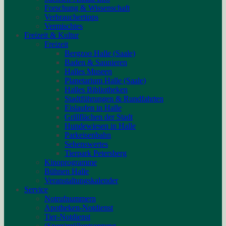
Forschung & Wissenschaft
Verbrauchertipps
Vermischtes
Freizeit & Kultur
Freizeit
Bergzoo Halle (Saale)
Baden & Saunieren
Halles Museen
Planetarium Halle (Saale)
Halles Bibliotheken
Stadtführungen & Rundfahrten
Eislaufen in Halle
Grillflächen der Stadt
Hundewiesen in Halle
Parkeisenbahn
Sehenswertes
Tierpark Petersberg
Kinoprogramme
Bühnen Halle
Veranstaltungskalender
Service
Notrufnummern
Apotheken-Notdienst
Tier-Notdienst
(Sperr)müllentsorgung