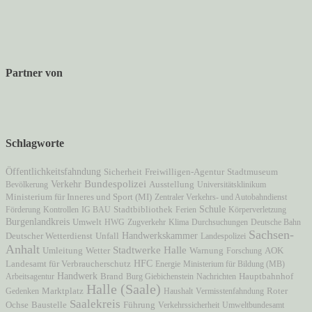
Partner von
Schlagworte
Öffentlichkeitsfahndung
Freiwilligen-Agentur
Stadtmuseum
Sicherheit
Verkehr
Bundespolizei
Ausstellung
Bevölkerung
Universitätsklinikum
Ministerium für Inneres und Sport (MI)
Zentraler Verkehrs- und Autobahndienst
Schule
Förderung
Kontrollen
IG BAU
Stadtbibliothek
Ferien
Körperverletzung
Burgenlandkreis
Umwelt
HWG
Zugverkehr
Klima
Durchsuchungen
Deutsche Bahn
Sachsen-
Unfall
Handwerkskammer
Deutscher Wetterdienst
Landespolizei
Anhalt
Stadtwerke Halle
AOK
Umleitung
Wetter
Warnung
Forschung
HFC
Landesamt für Verbraucherschutz
Energie
Ministerium für Bildung (MB)
Handwerk
Brand
Hauptbahnhof
Arbeitsagentur
Burg Giebichenstein
Nachrichten
Halle (Saale)
Marktplatz
Gedenken
Haushalt
Vermisstenfahndung
Roter
Saalekreis
Ochse
Baustelle
Führung
Verkehrssicherheit
Umweltbundesamt