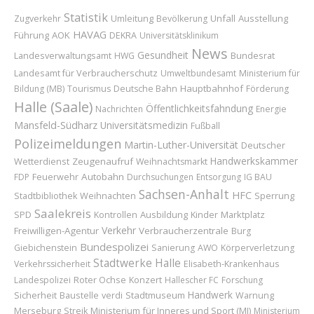
Statistik
Umleitung
Unfall
Ausstellung
Zugverkehr
Bevölkerung
HAVAG
Führung
AOK
DEKRA
Universitätsklinikum
News
Gesundheit
Bundesrat
Landesverwaltungsamt
HWG
Landesamt für Verbraucherschutz
Umweltbundesamt
Ministerium für
Hauptbahnhof
Bildung (MB)
Tourismus
Deutsche Bahn
Förderung
Halle (Saale)
Öffentlichkeitsfahndung
Nachrichten
Energie
Mansfeld-Südharz
Universitätsmedizin
Fußball
Polizeimeldungen
Martin-Luther-Universität
Deutscher
Handwerkskammer
Wetterdienst
Zeugenaufruf
Weihnachtsmarkt
Feuerwehr
Autobahn
FDP
Durchsuchungen
Entsorgung
IG BAU
Sachsen-Anhalt
HFC
Weihnachten
Sperrung
Stadtbibliothek
Saalekreis
Ausbildung
Kinder
Marktplatz
SPD
Kontrollen
Verkehr
Freiwilligen-Agentur
Verbraucherzentrale
Burg
Bundespolizei
Giebichenstein
Sanierung
AWO
Körperverletzung
Stadtwerke Halle
Verkehrssicherheit
Elisabeth-Krankenhaus
Roter Ochse
Konzert
Landespolizei
Hallescher FC
Forschung
Handwerk
Sicherheit
Baustelle
Stadtmuseum
verdi
Warnung
Merseburg
Ministerium für Inneres und Sport (MI)
Streik
Ministerium