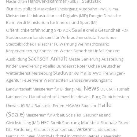
Statistik
Handwerkskammer
Nachrichten
Fußball
Bundespolizei
Marktplatz
Autobahn
Entsorgung
HWG
Klima
Ministerium für Infrastruktur und Digitales (MID)
Energie
Deutsche
Ministerium für Inneres und Sport (MI)
Bahn
verdi
Saalekreis
Öffentlichkeitsfahndung
Gesundheit
AOK
SPD
FDP
Stadtmuseum
Landesamt für Verbraucherschutz
Tourismus
Stadtbibliothek
Hallescher FC
Warnung
Weihnachtsmarkt
Wetter
Sicherheit
Unfall
Konzert
Körperverletzung
Kontrollen
Sachsen-Anhalt
Ausbildung
Ausstellung
Messe
Sanierung
Kinder
Abellio
Bundesrat
Roter Ochse
Deutscher
Bevölkerung
Stadtwerke Halle
Wetterdienst
Merseburg
Freiwilligen-
AWO
Agentur
Feuerwehr
Weihnachten
Landesverwaltungsamt
News
Landwirtschaft
Ministerium für Bildung (MB)
DEKRA
Haushalt
Hauptbahnhof
Laternenfest
Umweltbundesamt
Burg Giebichenstein
Halle
HAVAG
Baustelle
Umwelt
IG BAU
Ferien
Studium
(Saale)
Ministerium für Arbeit, Soziales, Gesundheit und
HFC
Mansfeld-Südharz
Sperrung
Brand
Gleichstellung (MS)
Streik
Verkehr
Kita
Förderung
Elisabeth-Krankenhaus
Landespolizei
Martin-Luther-Universität
Durchsuchungen
Betrug
Zugverkehr