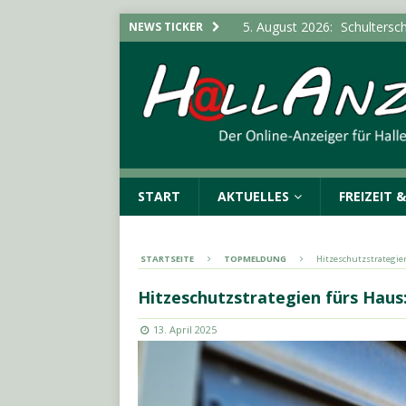
5. August 2026:
Schultersch
NEWS TICKER
Bürgermeister von Landsbe
(SAALE) & UMGEBUNG
5. August 2026:
Stadt erwe
Infektionsschutzgesetz“
5. August 2026:
Flucht vor 
POLIZEIMELDUNGEN
START
AKTUELLES
FREIZEIT 
5. August 2026:
Polizeimel
5. August 2026:
Durchsuchu
STARTSEITE
TOPMELDUNG
Hitzeschutzstrategien
Cannabisplantage aufgefu
Hitzeschutzstrategien fürs Haus
13. April 2025