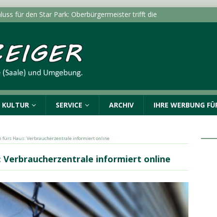
luss für den Star Park: Oberbürgermeister trifft die
rg und Kabelsketal
LOKALE NACHRICHTEN - HALLE
itert Online-Dienste um „Belehrung nach
LOKALE NACHRICHTEN - HALLE (SAALE) & UMGEBUNG
Verkehrskontrolle – Polizei kann zwei Personen stellen
& KULTUR
SERVICE
ARCHIV
IHRE WERBUNG FÜR
dungen vom Mittwoch, 05.08.2026
POLIZEIMELDUNGEN
ngen in Halle (Saale) und im Burgenlandkreis:
 fürs Haus: Verbraucherzentrale informiert online
nden
POLIZEIMELDUNGEN
: Verbraucherzentrale informiert online