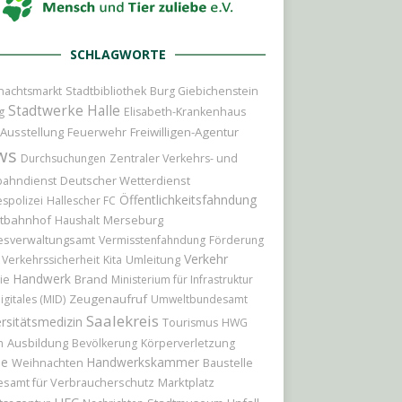
SCHLAGWORTE
nachtsmarkt
Stadtbibliothek
Burg Giebichenstein
Stadtwerke Halle
g
Elisabeth-Krankenhaus
Ausstellung
Feuerwehr
Freiwilligen-Agentur
ws
Durchsuchungen
Zentraler Verkehrs- und
Deutscher Wetterdienst
bahndienst
Öffentlichkeitsfahndung
spolizei
Hallescher FC
tbahnhof
Merseburg
Haushalt
esverwaltungsamt
Vermisstenfahndung
Förderung
Verkehr
Umleitung
Verkehrssicherheit
Kita
Handwerk
Brand
ie
Ministerium für Infrastruktur
Zeugenaufruf
igitales (MID)
Umweltbundesamt
Saalekreis
rsitätsmedizin
Tourismus
HWG
Ausbildung
n
Bevölkerung
Körperverletzung
le
Handwerkskammer
Weihnachten
Baustelle
samt für Verbraucherschutz
Marktplatz