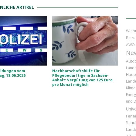
NLICHE ARTIKEL
Weih
Betru
AWO
Ne
Auto
Lande
eldungen vom
Nachbarschaftshilfe für
Haup
g, 18.06.2026
Pflegebedürftige in Sachsen-
Anhalt: Vergütung von 125 Euro
Land
pro Monat möglich
Klima
Energ
und D
Unive
Ferie
Schu
Lande