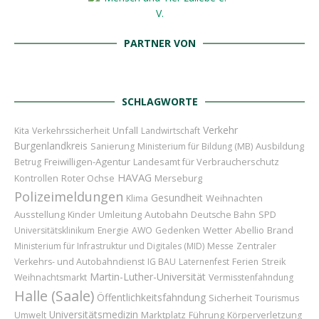
PARTNER VON
SCHLAGWORTE
Verkehr
Unfall
Kita
Verkehrssicherheit
Landwirtschaft
Burgenlandkreis
Ausbildung
Sanierung
Ministerium für Bildung (MB)
Freiwilligen-Agentur
Landesamt für Verbraucherschutz
Betrug
HAVAG
Roter Ochse
Merseburg
Kontrollen
Polizeimeldungen
Gesundheit
Weihnachten
Klima
Ausstellung
Kinder
Umleitung
Autobahn
Deutsche Bahn
SPD
Wetter
Abellio
Brand
Universitätsklinikum
Energie
AWO
Gedenken
Ministerium für Infrastruktur und Digitales (MID)
Messe
Zentraler
Verkehrs- und Autobahndienst
IG BAU
Laternenfest
Ferien
Streik
Martin-Luther-Universität
Weihnachtsmarkt
Vermisstenfahndung
Halle (Saale)
Öffentlichkeitsfahndung
Sicherheit
Tourismus
Universitätsmedizin
Marktplatz
Führung
Umwelt
Körperverletzung