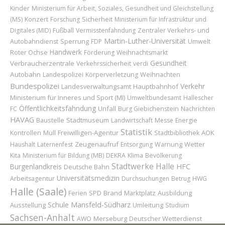
Kinder
Ministerium für Arbeit, Soziales, Gesundheit und Gleichstellung
Konzert
Sicherheit
(MS)
Forschung
Ministerium für Infrastruktur und
Digitales (MID)
Fußball
Vermisstenfahndung
Zentraler Verkehrs- und
Martin-Luther-Universität
Sperrung
Autobahndienst
FDP
Umwelt
Handwerk
Roter Ochse
Förderung
Weihnachtsmarkt
Gesundheit
Verbraucherzentrale
Verkehrssicherheit
verdi
Autobahn
Weihnachten
Landespolizei
Körperverletzung
Bundespolizei
Verkehr
Hauptbahnhof
Landesverwaltungsamt
Ministerium für Inneres und Sport (MI)
Umweltbundesamt
Hallescher
Öffentlichkeitsfahndung
Unfall
FC
Burg Giebichenstein
Nachrichten
HAVAG
Baustelle
Stadtmuseum
Landwirtschaft
Messe
Energie
Statistik
Freiwilligen-Agentur
AOK
Kontrollen
Müll
Stadtbibliothek
Zeugenaufruf
Wetter
Haushalt
Laternenfest
Entsorgung
Warnung
Kita
Ministerium für Bildung (MB)
DEKRA
Klima
Bevölkerung
Stadtwerke Halle
Burgenlandkreis
HFC
Deutsche Bahn
Universitätsmedizin
Arbeitsagentur
Durchsuchungen
Betrug
HWG
Halle (Saale)
Brand
Marktplatz
Ausbildung
Ferien
SPD
Schule
Mansfeld-Südharz
Ausstellung
Umleitung
Studium
Sachsen-Anhalt
Merseburg
Deutscher Wetterdienst
AWO