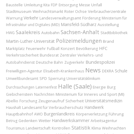
Baustelle
Umleitung
Unfall
Kita
FDP
Entsorgung
Messe
Stadtmuseum
Roter Ochse
Verbraucherzentrale
Weihnachtsmarkt
Verkehr
Warnung
Landesverwaltungsamt
Förderung
Ministerium für
Mansfeld-Südharz
Ausstellung
Infrastruktur und Digitales (MID)
Sachsen-Anhalt
Saalekreis
Autobahn
HWG
Stadtbibliothek
Polizeimeldungen
Martin-Luther-Universität
Brand
HFC
Marktplatz
Feuerwehr
Konzert
Fußball
Bevölkerung
Bundesrat
Verkehrssicherheit
Zentraler Verkehrs- und
Bundespolizei
Autobahndienst
Deutsche Bahn
Zugverkehr
News
Schule
Freiwilligen-Agentur
Elisabeth-Krankenhaus
DEKRA
Sperrung
Umweltbundesamt
SPD
Universitätsklinikum
Halle (Saale)
Durchsuchungen
Laternenfest
Energie
Burg
Ministerium für Inneres und Sport (MI)
Giebichenstein
Nachrichten
Universitätsmedizin
Abellio
Zeugenaufruf
Sicherheit
Forschung
Handwerk
Landesamt für Verbraucherschutz
Haushalt
Burgenlandkreis
Hauptbahnhof
Führung
AWO
Körperverletzung
Handwerkskammer
Wetter
Betrug
Gedenken
Arbeitsagentur
Statistik
Weihnachten
Tourismus
Landwirtschaft
Kontrollen
Klima