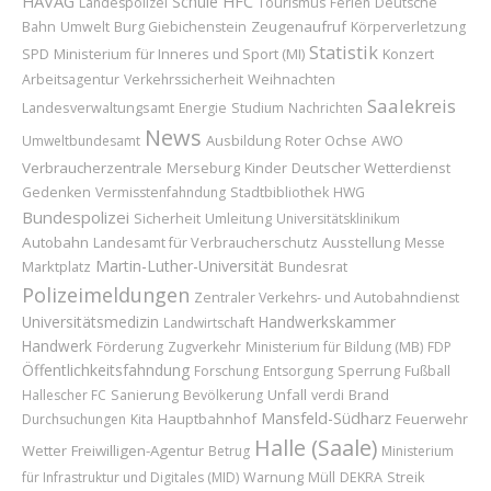
HAVAG
Schule
HFC
Landespolizei
Tourismus
Ferien
Deutsche
Zeugenaufruf
Bahn
Umwelt
Burg Giebichenstein
Körperverletzung
Statistik
Ministerium für Inneres und Sport (MI)
Konzert
SPD
Weihnachten
Arbeitsagentur
Verkehrssicherheit
Saalekreis
Landesverwaltungsamt
Energie
Studium
Nachrichten
News
Ausbildung
Roter Ochse
Umweltbundesamt
AWO
Verbraucherzentrale
Merseburg
Kinder
Deutscher Wetterdienst
Gedenken
Vermisstenfahndung
Stadtbibliothek
HWG
Bundespolizei
Sicherheit
Umleitung
Universitätsklinikum
Autobahn
Landesamt für Verbraucherschutz
Ausstellung
Messe
Martin-Luther-Universität
Marktplatz
Bundesrat
Polizeimeldungen
Zentraler Verkehrs- und Autobahndienst
Universitätsmedizin
Handwerkskammer
Landwirtschaft
Handwerk
Förderung
Zugverkehr
Ministerium für Bildung (MB)
FDP
Öffentlichkeitsfahndung
Sperrung
Forschung
Entsorgung
Fußball
Unfall
Brand
Hallescher FC
Sanierung
Bevölkerung
verdi
Mansfeld-Südharz
Hauptbahnhof
Feuerwehr
Durchsuchungen
Kita
Halle (Saale)
Wetter
Freiwilligen-Agentur
Betrug
Ministerium
für Infrastruktur und Digitales (MID)
Warnung
Müll
DEKRA
Streik