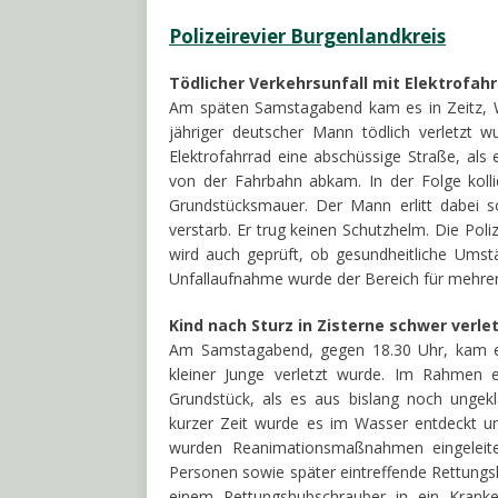
Polizeirevier Burgenlandkreis
Tödlicher Verkehrsunfall mit Elektrofah
Am späten Samstagabend kam es in Zeitz, W
jähriger deutscher Mann tödlich verletzt 
Elektrofahrrad eine abschüssige Straße, als 
von der Fahrbahn abkam. In der Folge kolli
Grundstücksmauer. Der Mann erlitt dabei s
verstarb. Er trug keinen Schutzhelm. Die Pol
wird auch geprüft, ob gesundheitliche Umst
Unfallaufnahme wurde der Bereich für mehrere
Kind nach Sturz in Zisterne schwer verle
Am Samstagabend, gegen 18.30 Uhr, kam es
kleiner Junge verletzt wurde. Im Rahmen e
Grundstück, als es aus bislang noch ungekl
kurzer Zeit wurde es im Wasser entdeckt u
wurden Reanimationsmaßnahmen eingeleitet,
Personen sowie später eintreffende Rettungs
einem Rettungshubschrauber in ein Kranke