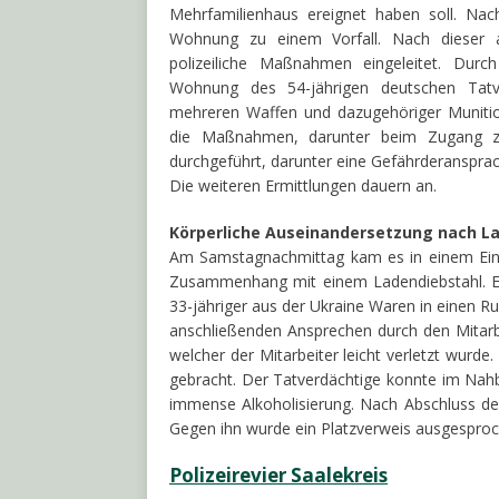
Mehrfamilienhaus ereignet haben soll. Na
Wohnung zu einem Vorfall. Nach dieser 
polizeiliche Maßnahmen eingeleitet. Durch
Wohnung des 54-jährigen deutschen Tatve
mehreren Waffen und dazugehöriger Munition
die Maßnahmen, darunter beim Zugang 
durchgeführt, darunter eine Gefährderanspra
Die weiteren Ermittlungen dauern an.
Körperliche Auseinandersetzung nach L
Am Samstagnachmittag kam es in einem Eink
Zusammenhang mit einem Ladendiebstahl. Ein
33-jähriger aus der Ukraine Waren in einen R
anschließenden Ansprechen durch den Mitarbe
welcher der Mitarbeiter leicht verletzt wurd
gebracht. Der Tatverdächtige konnte im Nahb
immense Alkoholisierung. Nach Abschluss d
Gegen ihn wurde ein Platzverweis ausgesproc
Polizeirevier Saalekreis