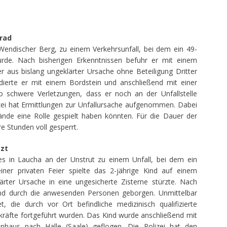
rrad
endischer Berg, zu einem Verkehrsunfall, bei dem ein 49-
wurde. Nach bisherigen Erkenntnissen befuhr er mit einem
er aus bislang ungeklärter Ursache ohne Beteiligung Dritter
dierte er mit einem Bordstein und anschließend mit einer
o schwere Verletzungen, dass er noch an der Unfallstelle
izei hat Ermittlungen zur Unfallursache aufgenommen. Dabei
ände eine Rolle gespielt haben könnten. Für die Dauer der
 Stunden voll gesperrt.
tzt
 in Laucha an der Unstrut zu einem Unfall, bei dem ein
iner privaten Feier spielte das 2-jährige Kind auf einem
ärter Ursache in eine ungesicherte Zisterne stürzte. Nach
nd durch die anwesenden Personen geborgen. Unmittelbar
 die durch vor Ort befindliche medizinisch qualifizierte
kräfte fortgeführt wurden. Das Kind wurde anschließend mit
nhaus nach Halle (Saale) geflogen. Die Polizei hat den