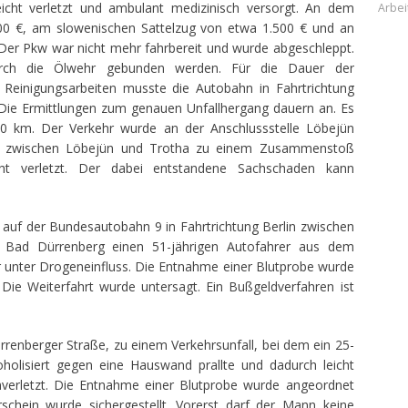
eicht verletzt und ambulant medizinisch versorgt. An dem
Arbei
000 €, am slowenischen Sattelzug von etwa 1.500 € und an
 Der Pkw war nicht mehr fahrbereit und wurde abgeschleppt.
 durch die Ölwehr gebunden werden. Für die Dauer der
Reinigungsarbeiten musste die Autobahn in Fahrtrichtung
 Die Ermittlungen zum genauen Unfallhergang dauern an. Es
0 km. Der Verkehr wurde an der Anschlussstelle Löbejün
hr zwischen Löbejün und Trotha zu einem Zusammenstoß
t verletzt. Der dabei entstandene Sachschaden kann
 auf der Bundesautobahn 9 in Fahrtrichtung Berlin zwischen
d Bad Dürrenberg einen 51-jährigen Autofahrer aus dem
er unter Drogeneinfluss. Die Entnahme einer Blutprobe wurde
 Die Weiterfahrt wurde untersagt. Ein Bußgeldverfahren ist
renberger Straße, zu einem Verkehrsunfall, bei dem ein 25-
oholisiert gegen eine Hauswand prallte und dadurch leicht
unverletzt. Die Entnahme einer Blutprobe wurde angeordnet
rschein wurde sichergestellt. Vorerst darf der Mann keine