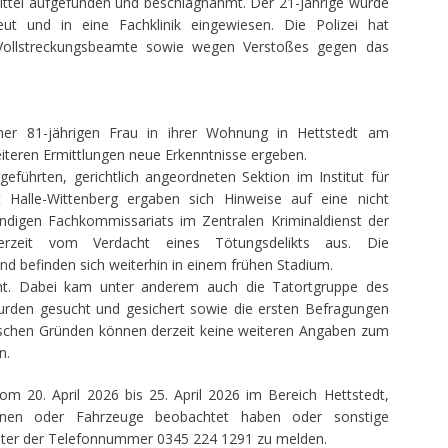
tel aufgefunden und beschlagnahmt. Der 21-Jährige wurde
ut und in eine Fachklinik eingewiesen. Die Polizei hat
f Vollstreckungsbeamte sowie wegen Verstoßes gegen das
r 81-jährigen Frau in ihrer Wohnung in Hettstedt am
teren Ermittlungen neue Erkenntnisse ergeben.
ührten, gerichtlich angeordneten Sektion im Institut für
ät Halle-Wittenberg ergaben sich Hinweise auf eine nicht
ändigen Fachkommissariats im Zentralen Kriminaldienst der
derzeit vom Verdacht eines Tötungsdelikts aus. Die
d befinden sich weiterhin in einem frühen Stadium.
ht. Dabei kam unter anderem auch die Tatortgruppe des
urden gesucht und gesichert sowie die ersten Befragungen
tischen Gründen können derzeit keine weiteren Angaben zum
n.
om 20. April 2026 bis 25. April 2026 im Bereich Hettstedt,
rsonen oder Fahrzeuge beobachtet haben oder sonstige
unter der Telefonnummer 0345 224 1291 zu melden.