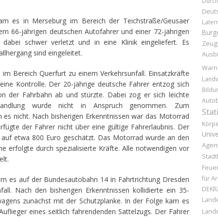
Durc
Deuts
am es in Merseburg im Bereich der Teichstraße/Geusaer
Later
em 66-jährigen deutschen Autofahrer und einer 72-jährigen
Burg
dabei schwer verletzt und in eine Klinik eingeliefert. Es
Zeug
lhergang sind eingeleitet.
Ausb
Warn
m Bereich Querfurt zu einem Verkehrsunfall. Einsatzkräfte
Landw
n eine Kontrolle. Der 20-jährige deutsche Fahrer entzog sich
Bildu
 der Fahrbahn ab und stürzte. Dabei zog er sich leichte
Auto
Behandlung wurde nicht in Anspruch genommen. Zum
Stat
es nicht. Nach bisherigen Erkenntnissen war das Motorrad
Körpe
ügte der Fahrer nicht über eine gültige Fahrerlaubnis. Der
Unive
auf etwa 800 Euro geschätzt. Das Motorrad wurde an den
Agen
 erfolgte durch spezialisierte Kräfte. Alle notwendigen vor
Stadt
lt.
Feue
für A
m es auf der Bundesautobahn 14 in Fahrtrichtung Dresden
DEKR
ll. Nach den bisherigen Erkenntnissen kollidierte ein 35-
Lande
wagens zunächst mit der Schutzplanke. In der Folge kam es
lieger eines seitlich fahrendenden Sattelzugs. Der Fahrer
Land