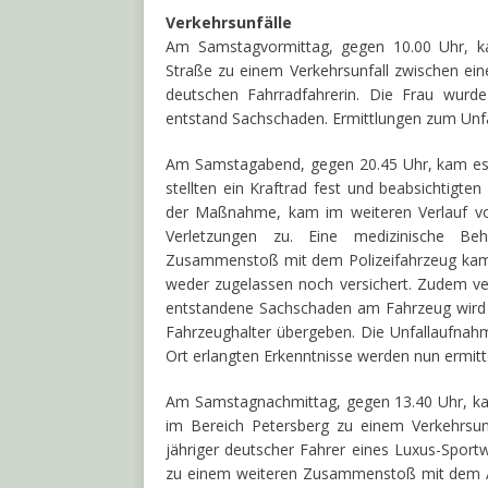
Verkehrsunfälle
Am Samstagvormittag, gegen 10.00 Uhr, k
Straße zu einem Verkehrsunfall zwischen ein
deutschen Fahrradfahrerin. Die Frau wurde 
entstand Sachschaden. Ermittlungen zum Unfal
Am Samstagabend, gegen 20.45 Uhr, kam es i
stellten ein Kraftrad fest und beabsichtigte
der Maßnahme, kam im weiteren Verlauf von
Verletzungen zu. Eine medizinische 
Zusammenstoß mit dem Polizeifahrzeug kam 
weder zugelassen noch versichert. Zudem verf
entstandene Sachschaden am Fahrzeug wird 
Fahrzeughalter übergeben. Die Unfallaufnahme
Ort erlangten Erkenntnisse werden nun ermitte
Am Samstagnachmittag, gegen 13.40 Uhr, ka
im Bereich Petersberg zu einem Verkehrsunfa
jähriger deutscher Fahrer eines Luxus-Sport
zu einem weiteren Zusammenstoß mit dem Auf