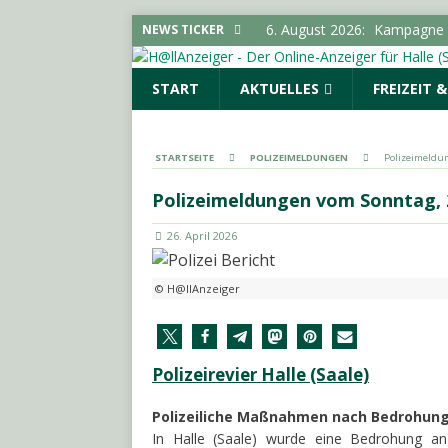
6. August 2026:
Kampagne „
NEWS TICKER
LOKALE NACHRICHTEN - H
START
AKTUELLES
FREIZEIT 
6. August 2026:
Elektrolyte
6. August 2026:
Mit der HA
LOKALE NACHRICHTEN - H
STARTSEITE
POLIZEIMELDUNGEN
Polizeimeldun
6. August 2026:
„Im Sommer
Polizeimeldungen vom Sonntag, 
LOKALE NACHRICHTEN - H
26. April 2026
6. August 2026:
Stadt ruft
LOKALE NACHRICHTEN - H
© H@llAnzeiger
Polizeirevier Halle (Saale)
Polizeiliche Maßnahmen nach Bedrohun
In Halle (Saale) wurde eine Bedrohung ang