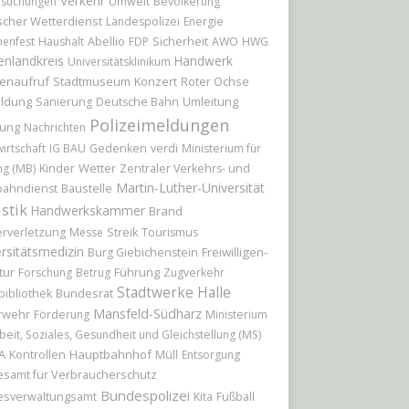
Verkehr
hsuchungen
Umwelt
Bevölkerung
cher Wetterdienst
Landespolizei
Energie
Abellio
Sicherheit
nenfest
Haushalt
FDP
AWO
HWG
enlandkreis
Handwerk
Universitätsklinikum
enaufruf
Stadtmuseum
Konzert
Roter Ochse
ildung
Umleitung
Sanierung
Deutsche Bahn
Polizeimeldungen
ung
Nachrichten
irtschaft
IG BAU
Gedenken
verdi
Ministerium für
Kinder
Wetter
ng (MB)
Zentraler Verkehrs- und
Martin-Luther-Universität
Baustelle
bahndienst
istik
Handwerkskammer
Brand
rverletzung
Messe
Streik
Tourismus
rsitätsmedizin
Freiwilligen-
Burg Giebichenstein
tur
Führung
Forschung
Betrug
Zugverkehr
Stadtwerke Halle
Bundesrat
bibliothek
Mansfeld-Südharz
rwehr
Förderung
Ministerium
rbeit, Soziales, Gesundheit und Gleichstellung (MS)
Hauptbahnhof
A
Kontrollen
Müll
Entsorgung
samt für Verbraucherschutz
Bundespolizei
esverwaltungsamt
Kita
Fußball