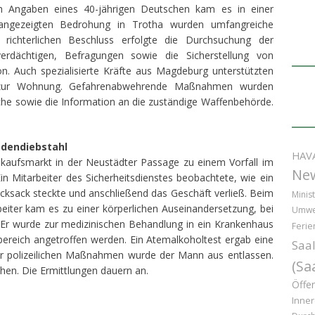
ch Angaben eines 40-jährigen Deutschen kam es in einer
angezeigten Bedrohung in Trotha wurden umfangreiche
 richterlichen Beschluss erfolgte die Durchsuchung der
rdächtigen, Befragungen sowie die Sicherstellung von
. Auch spezialisierte Kräfte aus Magdeburg unterstützten
zur Wohnung. Gefahrenabwehrende Maßnahmen wurden
che sowie die Information an die zuständige Waffenbehörde.
adendiebstahl
HAV
aufsmarkt in der Neustädter Passage zu einem Vorfall im
Ne
 Mitarbeiter des Sicherheitsdienstes beobachtete, wie ein
ucksack steckte und anschließend das Geschäft verließ. Beim
Minist
iter kam es zu einer körperlichen Auseinandersetzung, bei
Umwe
e. Er wurde zur medizinischen Behandlung in ein Krankenhaus
Ferie
ereich angetroffen werden. Ein Atemalkoholtest ergab eine
Saal
er polizeilichen Maßnahmen wurde der Mann aus entlassen.
(Sa
hen. Die Ermittlungen dauern an.
Öffen
Inner