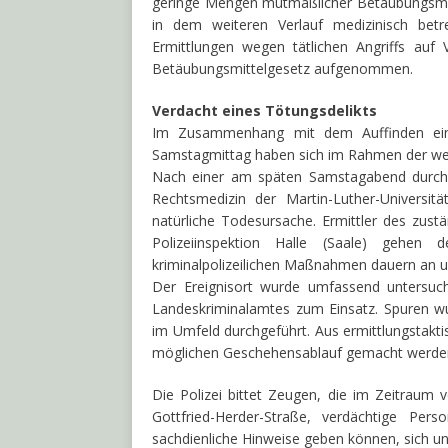
geringe Mengen mutmaßlicher Betäubungsmit
in dem weiteren Verlauf medizinisch betre
Ermittlungen wegen tätlichen Angriffs au
Betäubungsmittelgesetz aufgenommen.
Verdacht eines Tötungsdelikts
Im Zusammenhang mit dem Auffinden eine
Samstagmittag haben sich im Rahmen der wei
Nach einer am späten Samstagabend durchgef
Rechtsmedizin der Martin-Luther-Universit
natürliche Todesursache. Ermittler des zust
Polizeiinspektion Halle (Saale) gehen 
kriminalpolizeilichen Maßnahmen dauern an un
Der Ereignisort wurde umfassend untersuc
Landeskriminalamtes zum Einsatz. Spuren w
im Umfeld durchgeführt. Aus ermittlungstak
möglichen Geschehensablauf gemacht werde
Die Polizei bittet Zeugen, die im Zeitraum v
Gottfried-Herder-Straße, verdächtige Pe
sachdienliche Hinweise geben können, sich 