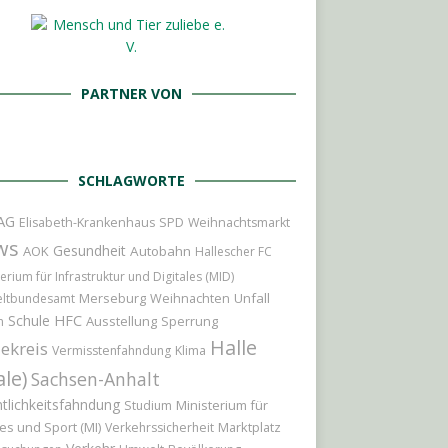
PARTNER VON
SCHLAGWORTE
AG
Elisabeth-Krankenhaus
SPD
Weihnachtsmarkt
ws
Gesundheit
AOK
Autobahn
Hallescher FC
erium für Infrastruktur und Digitales (MID)
Merseburg
Weihnachten
Unfall
ltbundesamt
Schule
HFC
Ausstellung
Sperrung
n
Halle
ekreis
Vermisstenfahndung
Klima
ale)
Sachsen-Anhalt
tlichkeitsfahndung
Ministerium für
Studium
es und Sport (MI)
Marktplatz
Verkehrssicherheit