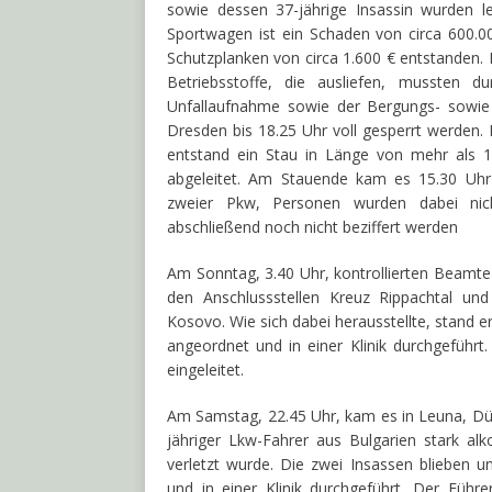
sowie dessen 37-jährige Insassin wurden l
Sportwagen ist ein Schaden von circa 600.
Schutzplanken von circa 1.600 € entstanden.
Betriebsstoffe, die ausliefen, mussten
Unfallaufnahme sowie der Bergungs- sowie 
Dresden bis 18.25 Uhr voll gesperrt werden.
entstand ein Stau in Länge von mehr als 1
abgeleitet. Am Stauende kam es 15.30 U
zweier Pkw, Personen wurden dabei nich
abschließend noch nicht beziffert werden
Am Sonntag, 3.40 Uhr, kontrollierten Beamte
den Anschlussstellen Kreuz Rippachtal un
Kosovo. Wie sich dabei herausstellte, stand 
angeordnet und in einer Klinik durchgeführt.
eingeleitet.
Am Samstag, 22.45 Uhr, kam es in Leuna, Dür
jähriger Lkw-Fahrer aus Bulgarien stark alk
verletzt wurde. Die zwei Insassen blieben 
und in einer Klinik durchgeführt. Der Führe