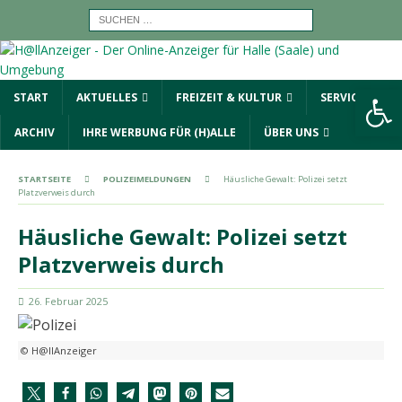
Werkzeugleiste öffnen
START
AKTUELLES
FREIZEIT & KULTUR
SERVICE
ARCHIV
IHRE WERBUNG FÜR (H)ALLE
ÜBER UNS
STARTSEITE
POLIZEIMELDUNGEN
Häusliche Gewalt: Polizei setzt
Platzverweis durch
Häusliche Gewalt: Polizei setzt
Platzverweis durch
26. Februar 2025
© H@llAnzeiger