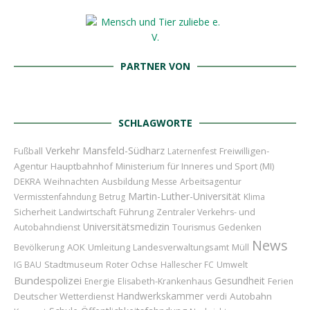
PARTNER VON
SCHLAGWORTE
Verkehr
Mansfeld-Südharz
Freiwilligen-
Fußball
Laternenfest
Agentur
Hauptbahnhof
Ministerium für Inneres und Sport (MI)
Weihnachten
Ausbildung
DEKRA
Messe
Arbeitsagentur
Martin-Luther-Universität
Vermisstenfahndung
Betrug
Klima
Sicherheit
Führung
Landwirtschaft
Zentraler Verkehrs- und
Universitätsmedizin
Autobahndienst
Tourismus
Gedenken
News
AOK
Umleitung
Bevölkerung
Landesverwaltungsamt
Müll
Stadtmuseum
Roter Ochse
IG BAU
Hallescher FC
Umwelt
Bundespolizei
Gesundheit
Energie
Elisabeth-Krankenhaus
Ferien
Handwerkskammer
Deutscher Wetterdienst
Autobahn
verdi