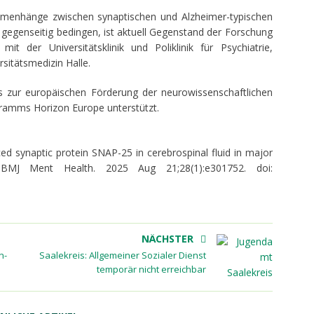
mmenhänge zwischen synaptischen und Alzheimer-typischen
gegenseitig bedingen, ist aktuell Gegenstand der Forschung
t der Universitätsklinik und Poliklinik für Psychiatrie,
sitätsmedizin Halle.
zur europäischen Förderung der neurowissenschaftlichen
amms Horizon Europe unterstützt.
ced synaptic protein SNAP-25 in cerebrospinal fluid in major
. BMJ Ment Health. 2025 Aug 21;28(1):e301752. doi:
NÄCHSTER
n-
Saalekreis: Allgemeiner Sozialer Dienst
temporär nicht erreichbar