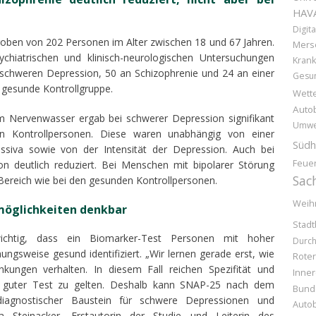
HAV
Digita
oben von 202 Personen im Alter zwischen 18 und 67 Jahren.
Mers
psychiatrischen und klinisch-neurologischen Untersuchungen
Kran
 schweren Depression, 50 an Schizophrenie und 24 an einer
Gesun
e gesunde Kontrollgruppe.
Wette
Auto
m Nervenwasser ergab bei schwerer Depression signifikant
Umwe
en Kontrollpersonen. Diese waren unabhängig von einer
Südh
siva sowie von der Intensität der Depression. Auch bei
Feue
n deutlich reduziert. Bei Menschen mit bipolarer Störung
Sac
Bereich wie bei den gesunden Kontrollpersonen.
Weih
möglichkeiten denkbar
Stadt
ichtig, dass ein Biomarker-Test Personen mit hoher
Durc
hungsweise gesund identifiziert. „Wir lernen gerade erst, wie
Rote
nkungen verhalten. In diesem Fall reichen Spezifität und
Inner
ich guter Test zu gelten. Deshalb kann SNAP-25 nach dem
Bund
diagnostischer Baustein für schwere Depressionen und
Auto
ra Steinacker, Erstautorin der Studie und Leiterin des