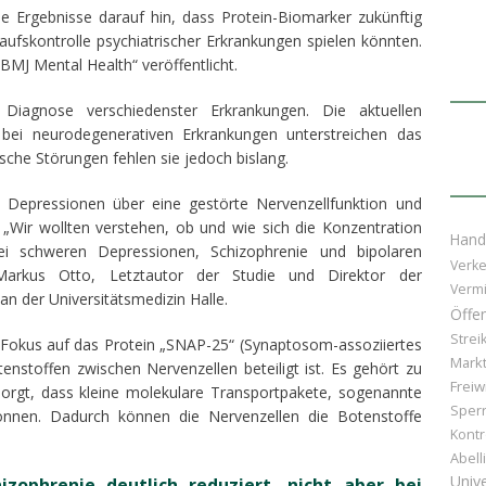
e Ergebnisse darauf hin, dass Protein-Biomarker zukünftig
laufskontrolle psychiatrischer Erkrankungen spielen könnten.
„BMJ Mental Health“ veröffentlicht.
Diagnose verschiedenster Erkrankungen. Die aktuellen
bei neurodegenerativen Erkrankungen unterstreichen das
sche Störungen fehlen sie jedoch bislang.
n Depressionen über eine gestörte Nervenzellfunktion und
 „Wir wollten verstehen, ob und wie sich die Konzentration
Hand
ei schweren Depressionen, Schizophrenie und bipolaren
Verke
 Markus Otto, Letztautor der Studie und Direktor der
Vermi
e an der Universitätsmedizin Halle.
Öffen
Strei
n Fokus auf das Protein „SNAP-25“ (Synaptosom-assoziiertes
Markt
nstoffen zwischen Nervenzellen beteiligt ist. Es gehört zu
Freiw
orgt, dass kleine molekulare Transportpakete, sogenannte
Sper
önnen. Dadurch können die Nervenzellen die Botenstoffe
Kontr
Abell
Unive
zophrenie deutlich reduziert, nicht aber bei