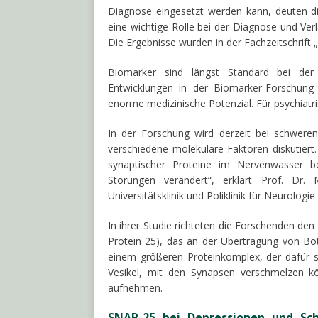
Diagnose eingesetzt werden kann, deuten di
eine wichtige Rolle bei der Diagnose und Ver
Die Ergebnisse wurden in der Fachzeitschrift 
Biomarker sind längst Standard bei der 
Entwicklungen in der Biomarker-Forschung 
enorme medizinische Potenzial. Für psychiatri
In der Forschung wird derzeit bei schwere
verschiedene molekulare Faktoren diskutiert.
synaptischer Proteine im Nervenwasser b
Störungen verändert“, erklärt Prof. Dr.
Universitätsklinik und Poliklinik für Neurologi
In ihrer Studie richteten die Forschenden de
Protein 25), das an der Übertragung von Bote
einem größeren Proteinkomplex, der dafür s
Vesikel, mit den Synapsen verschmelzen k
aufnehmen.
SNAP-25 bei Depressionen und Schi