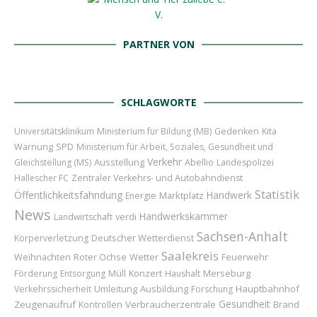
PARTNER VON
SCHLAGWORTE
Universitätsklinikum
Ministerium für Bildung (MB)
Gedenken
Kita
Warnung
SPD
Ministerium für Arbeit, Soziales, Gesundheit und
Verkehr
Ausstellung
Abellio
Gleichstellung (MS)
Landespolizei
Hallescher FC
Zentraler Verkehrs- und Autobahndienst
Statistik
Öffentlichkeitsfahndung
Handwerk
Marktplatz
Energie
News
Handwerkskammer
Landwirtschaft
verdi
Sachsen-Anhalt
Deutscher Wetterdienst
Körperverletzung
Saalekreis
Weihnachten
Roter Ochse
Wetter
Feuerwehr
Konzert
Merseburg
Förderung
Entsorgung
Müll
Haushalt
Umleitung
Ausbildung
Hauptbahnhof
Verkehrssicherheit
Forschung
Gesundheit
Zeugenaufruf
Verbraucherzentrale
Brand
Kontrollen