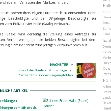
AWO
endiebe am Verlassen des Marktes hindert.
Hall
Kontr
ren im oberen dreistelligen Eurobereich zu entwenden. Nach
Umwe
rige Beschuldigte und der 38-jährige Beschuldigte zur
Entso
 zum Polizeirevier Halle (Saale) verbracht.
Sani
le (Saale) wird derzeitig die Stellung eines Antrages zur
Klima
ten Verfahrens gegen die beiden Beschuldigten bei dem
Saal
eidung hierrüber steht zum jetzigen Zeitpunkt noch aus.
Deuts
für V
Verb
Durc
NÄCHSTER
Ochs
Einwurf der Briefwahl-Umschläge per
Infras
Post wird bis Donnerstag empfohlen
Pol
Arbei
NLICHE ARTIKEL
Freiw
Lande
Bevöl
eldungen vom Mittwoch,
Hand