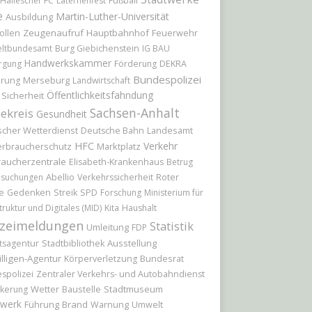
Hallescher FC
Laternenfest
Fußball
e
Martin-Luther-Universität
Ausbildung
Zeugenaufruf
Hauptbahnhof
Feuerwehr
ollen
ltbundesamt
Burg Giebichenstein
IG BAU
Handwerkskammer
rgung
Förderung
DEKRA
Bundespolizei
Merseburg
erung
Landwirtschaft
Öffentlichkeitsfahndung
Sicherheit
Sachsen-Anhalt
ekreis
Gesundheit
cher Wetterdienst
Landesamt
Deutsche Bahn
HFC
Verkehr
erbraucherschutz
Marktplatz
raucherzentrale
Elisabeth-Krankenhaus
Betrug
Abellio
Roter
hsuchungen
Verkehrssicherheit
e
Gedenken
Streik
SPD
Forschung
Ministerium für
truktur und Digitales (MID)
Kita
Haushalt
izeimeldungen
Statistik
Umleitung
FDP
Ausstellung
tsagentur
Stadtbibliothek
illigen-Agentur
Bundesrat
Körperverletzung
spolizei
Zentraler Verkehrs- und Autobahndienst
Wetter
Baustelle
Stadtmuseum
kerung
werk
Führung
Brand
Warnung
Umwelt