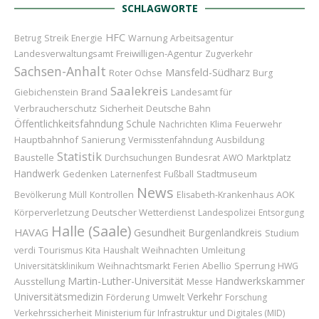
SCHLAGWORTE
HFC
Betrug
Streik
Energie
Warnung
Arbeitsagentur
Freiwilligen-Agentur
Landesverwaltungsamt
Zugverkehr
Sachsen-Anhalt
Mansfeld-Südharz
Roter Ochse
Burg
Saalekreis
Brand
Landesamt für
Giebichenstein
Verbraucherschutz
Sicherheit
Deutsche Bahn
Öffentlichkeitsfahndung
Schule
Feuerwehr
Nachrichten
Klima
Hauptbahnhof
Ausbildung
Sanierung
Vermisstenfahndung
Statistik
Baustelle
Bundesrat
Marktplatz
Durchsuchungen
AWO
Handwerk
Stadtmuseum
Gedenken
Laternenfest
Fußball
News
AOK
Bevölkerung
Müll
Kontrollen
Elisabeth-Krankenhaus
Deutscher Wetterdienst
Körperverletzung
Landespolizei
Entsorgung
Halle (Saale)
HAVAG
Gesundheit
Burgenlandkreis
Studium
Weihnachten
Umleitung
verdi
Tourismus
Kita
Haushalt
Abellio
Sperrung
Universitätsklinikum
Weihnachtsmarkt
Ferien
HWG
Martin-Luther-Universität
Handwerkskammer
Ausstellung
Messe
Universitätsmedizin
Verkehr
Förderung
Umwelt
Forschung
Verkehrssicherheit
Ministerium für Infrastruktur und Digitales (MID)