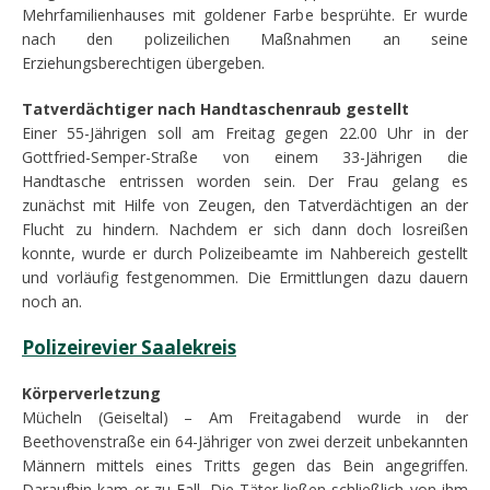
Mehrfamilienhauses mit goldener Farbe besprühte. Er wurde
nach den polizeilichen Maßnahmen an seine
Erziehungsberechtigen übergeben.
Tatverdächtiger nach Handtaschenraub gestellt
Einer 55-Jährigen soll am Freitag gegen 22.00 Uhr in der
Gottfried-Semper-Straße von einem 33-Jährigen die
Handtasche entrissen worden sein. Der Frau gelang es
zunächst mit Hilfe von Zeugen, den Tatverdächtigen an der
Flucht zu hindern. Nachdem er sich dann doch losreißen
konnte, wurde er durch Polizeibeamte im Nahbereich gestellt
und vorläufig festgenommen. Die Ermittlungen dazu dauern
noch an.
Polizeirevier Saalekreis
Körperverletzung
Mücheln (Geiseltal) – Am Freitagabend wurde in der
Beethovenstraße ein 64-Jähriger von zwei derzeit unbekannten
Männern mittels eines Tritts gegen das Bein angegriffen.
Daraufhin kam er zu Fall. Die Täter ließen schließlich von ihm