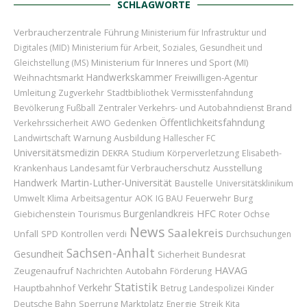
SCHLAGWORTE
Verbraucherzentrale
Führung
Ministerium für Infrastruktur und
Digitales (MID)
Ministerium für Arbeit, Soziales, Gesundheit und
Ministerium für Inneres und Sport (MI)
Gleichstellung (MS)
Handwerkskammer
Freiwilligen-Agentur
Weihnachtsmarkt
Umleitung
Zugverkehr
Stadtbibliothek
Vermisstenfahndung
Brand
Bevölkerung
Fußball
Zentraler Verkehrs- und Autobahndienst
Öffentlichkeitsfahndung
Verkehrssicherheit
AWO
Gedenken
Ausbildung
Landwirtschaft
Warnung
Hallescher FC
Universitätsmedizin
DEKRA
Studium
Körperverletzung
Elisabeth-
Landesamt für Verbraucherschutz
Ausstellung
Krankenhaus
Handwerk
Martin-Luther-Universität
Baustelle
Universitätsklinikum
AOK
Feuerwehr
Umwelt
Klima
Arbeitsagentur
IG BAU
Burg
Burgenlandkreis
HFC
Roter Ochse
Giebichenstein
Tourismus
News
Saalekreis
Unfall
SPD
Kontrollen
verdi
Durchsuchungen
Sachsen-Anhalt
Gesundheit
Sicherheit
Bundesrat
HAVAG
Zeugenaufruf
Autobahn
Nachrichten
Förderung
Statistik
Verkehr
Hauptbahnhof
Kinder
Betrug
Landespolizei
Sperrung
Marktplatz
Deutsche Bahn
Energie
Streik
Kita