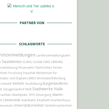
PARTNER VON
SCHLAGWORTE
Polizeimeldungen
Landesverwaltungsamt
Saalekreis
HAVAG
Unfall
e
IG BAU
HWG
Feuerwehr
rverletzung
Nachrichten
Ferien
rheit
Forschung
Haushalt
Ministerium für
truktur und Digitales (MID)
Vermisstenfahndung
Verkehr
Burgenlandkreis
Ausbildung
Umwelt
Stadtwerke Halle
le
Zeugenaufruf
Müll
Martin-
nachten
Marktplatz
SPD
Entsorgung
r-Universität
Autobahn
Elisabeth-Krankenhaus
Universitätsmedizin
tmuseum
Verkehrssicherheit