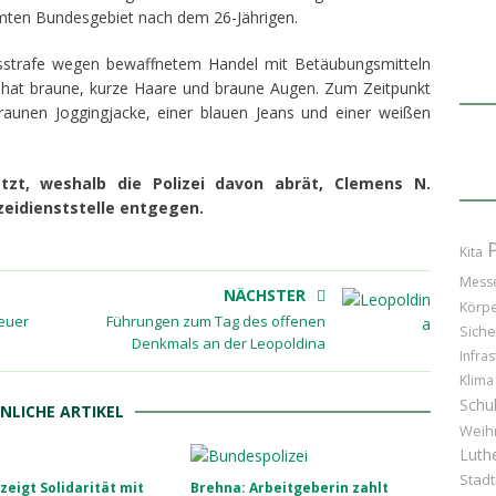
amten Bundesgebiet nach dem 26-Jährigen.
itsstrafe wegen bewaffnetem Handel mit Betäubungsmitteln
, hat braune, kurze Haare und braune Augen. Zum Zeitpunkt
raunen Joggingjacke, einer blauen Jeans und einer weißen
ätzt, weshalb die Polizei davon abrät, Clemens N.
zeidienststelle entgegen.
Kita
Mess
NÄCHSTER
Körpe
euer
Führungen zum Tag des offenen
Siche
Denkmals an der Leopoldina
Infras
Klima
Schu
NLICHE ARTIKEL
Weih
Luthe
Stad
zeigt Solidarität mit
Brehna: Arbeitgeberin zahlt