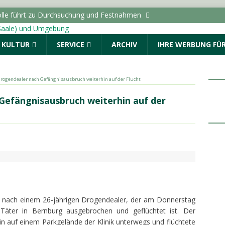
lle führt zu Durchsuchung und Festnahmen
& KULTUR
SERVICE
ARCHIV
IHRE WERBUNG FÜR
tellung “Die Schamanin” im Landesmuseum für
uchermarke von 50.000
LOKALE NACHRICHTEN - HALLE
Drogendealer nach Gefängnisausbruch weiterhin auf der Flucht
 Auftakt: „Im Sommer nach 8“ begeistert den Marktplatz
Gefängnisausbruch weiterhin auf der
ALLE (SAALE) & UMGEBUNG
ro Monat erhielten BAföG-Geförderte im Jahr 2025
ie Wähler zur Sanierung von Schultoiletten: “Verwaltung darf
inden”
LOKALE NACHRICHTEN - HALLE (SAALE) &
in nach einem 26-jährigen Drogendealer, der am Donnerstag
Täter in Bernburg ausgebrochen und geflüchtet ist. Der
n auf einem Parkgelände der Klinik unterwegs und flüchtete