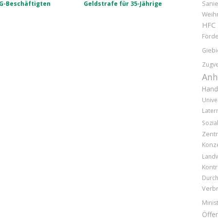
G-Beschäftigten
Geldstrafe für 35-Jährige
Sani
Weih
HFC
Förd
Giebi
Zugv
Anh
Hand
Unive
Later
Sozia
Zentr
Konz
Landw
Kontr
Durc
Verb
Minis
Öffen