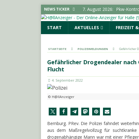
7. August 2026:
Pkw-Kontro
NEWS TICKER
POLIZEIMELDUNGEN
START
AKTUELLES
FREIZEIT 
7. August 2026:
Sonderauss
Vorgeschichte erreicht Bes
(SAALE) & UMGEBUNG
STARTSEITE
POLIZEIMELDUNGEN
Gefährlicher 
7. August 2026:
Gelungener
Gefährlicher Drogendealer nach 
LOKALE NACHRICHTEN - H
Flucht
7. August 2026:
644 Euro p
4. September 2022
SACHSEN-ANHALT INFO
7. August 2026:
SPD und Fre
© H@llAnzeiger
keine Förderhindernisse erf
UMGEBUNG
Bernburg. PRev. Die Polizei fahndet weiterh
aus dem Maßregelvollzug für suchtkranke 
drogenabhängige Mann war mit einer Pflegeri