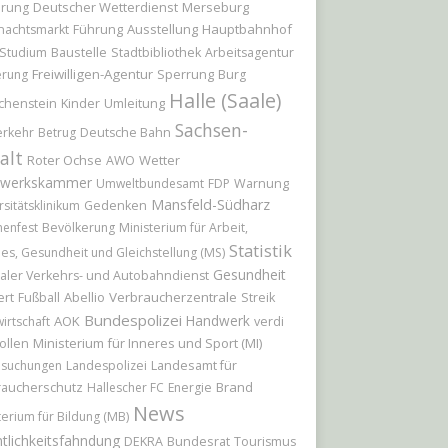
Deutscher Wetterdienst
Merseburg
erung
Führung
Ausstellung
Hauptbahnhof
nachtsmarkt
Baustelle
Studium
Stadtbibliothek
Arbeitsagentur
Freiwilligen-Agentur
Sperrung
erung
Burg
Halle (Saale)
Kinder
Umleitung
chenstein
Sachsen-
erkehr
Betrug
Deutsche Bahn
alt
Roter Ochse
Wetter
AWO
werkskammer
Umweltbundesamt
FDP
Warnung
Mansfeld-Südharz
rsitätsklinikum
Gedenken
nenfest
Bevölkerung
Ministerium für Arbeit,
Statistik
les, Gesundheit und Gleichstellung (MS)
Gesundheit
aler Verkehrs- und Autobahndienst
ert
Abellio
Verbraucherzentrale
Fußball
Streik
Bundespolizei
Handwerk
AOK
irtschaft
verdi
Ministerium für Inneres und Sport (MI)
ollen
Landesamt für
hsuchungen
Landespolizei
raucherschutz
Brand
Hallescher FC
Energie
News
terium für Bildung (MB)
tlichkeitsfahndung
Bundesrat
DEKRA
Tourismus