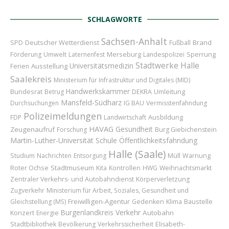
SCHLAGWORTE
Sachsen-Anhalt
Deutscher Wetterdienst
Brand
SPD
Fußball
Merseburg
Sperrung
Förderung
Umwelt
Laternenfest
Landespolizei
Stadtwerke Halle
Universitätsmedizin
Ausstellung
Ferien
Saalekreis
Ministerium für Infrastruktur und Digitales (MID)
Handwerkskammer
Bundesrat
Umleitung
Betrug
DEKRA
Mansfeld-Südharz
Durchsuchungen
IG BAU
Vermisstenfahndung
Polizeimeldungen
Ausbildung
FDP
Landwirtschaft
HAVAG
Gesundheit
Zeugenaufruf
Forschung
Burg Giebichenstein
Martin-Luther-Universität
Schule
Öffentlichkeitsfahndung
Halle (Saale)
Studium
Nachrichten
Entsorgung
Müll
Warnung
Roter Ochse
Stadtmuseum
Kita
Kontrollen
HWG
Weihnachtsmarkt
Zentraler Verkehrs- und Autobahndienst
Körperverletzung
Zugverkehr
Ministerium für Arbeit, Soziales, Gesundheit und
Freiwilligen-Agentur
Baustelle
Gleichstellung (MS)
Gedenken
Klima
Burgenlandkreis
Verkehr
Konzert
Autobahn
Energie
Stadtbibliothek
Bevölkerung
Verkehrssicherheit
Elisabeth-