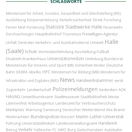
SCHLAGWORTE
Ministerium für Arbeit, Soziales, Gesundheit und Gleichstellung (MS)
Ausbildung
Körperverletzung
Verkehrssicherheit
Streik
Forschung
Statistik
Stadtwerke Halle
Feuerwehr
Ferien
Müll
Förderung
Hauptbahnhof
Freiwilligen-Agentur
Durchsuchungen
Tourismus
Halle
Unfall
Zentraler Verkehrs- und Autobahndienst
Umwelt
(Saale)
Schule
Ausstellung
Vermisstenfahndung
Fußball
Universitätsmedizin
Umleitung
Bundesrat
Elisabeth-Krankenhaus
Ministerium für Inneres und Sport (MI)
Sicherheit
Kinder
Deutsche
HFC
Abellio
Bahn
DEKRA
Ministerium für Bildung (MB)
Ministerium für
News
Handwerkskammer
Infrastruktur und Digitales (MID)
verdi
Polizeimeldungen
AOK
Zugverkehr
Landwirtschaft
Gedenken
HAVAG
Stadtmuseum
Umweltbundesamt
Stadtbibliothek
Messe
Landesamt für Verbraucherschutz
Laternenfest
Arbeitsagentur
Marktplatz
Deutscher Wetterdienst
Brand
Warnung
Sanierung
Kita
Bundespolizei
Martin-Luther-Universität
Weihnachten
Konzert
Handwerk
Führung
Universitätsklinikum
Landesverwaltungsamt
Verkehr
Autobahn
Betrug
Hallescher FC
AWO
Burg Giebichenstein