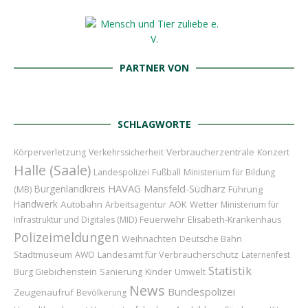
PARTNER VON
SCHLAGWORTE
Verbraucherzentrale
Konzert
Körperverletzung
Verkehrssicherheit
Halle (Saale)
Landespolizei
Fußball
Ministerium für Bildung
HAVAG
Burgenlandkreis
Mansfeld-Südharz
Führung
(MB)
Handwerk
Autobahn
AOK
Wetter
Arbeitsagentur
Ministerium für
Feuerwehr
Infrastruktur und Digitales (MID)
Elisabeth-Krankenhaus
Polizeimeldungen
Weihnachten
Deutsche Bahn
Stadtmuseum
Landesamt für Verbraucherschutz
AWO
Laternenfest
Statistik
Kinder
Burg Giebichenstein
Sanierung
Umwelt
News
Bundespolizei
Zeugenaufruf
Bevölkerung