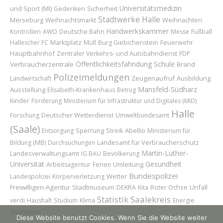
Universitätsmedizin
und Sport (MI)
Sicherheit
Gedenken
Stadtwerke Halle
Merseburg
Weihnachten
Weihnachtsmarkt
Handwerkskammer
Kontrollen
AWO
Deutsche Bahn
Messe
Fußball
Marktplatz
Feuerwehr
Hallescher FC
Müll
Burg Giebichenstein
Hauptbahnhof
Zentraler Verkehrs- und Autobahndienst
FDP
Öffentlichkeitsfahndung
Schule
Verbraucherzentrale
Brand
Polizeimeldungen
Zeugenaufruf
Ausbildung
Landwirtschaft
Mansfeld-Südharz
Ausstellung
Elisabeth-Krankenhaus
Betrug
Kinder
Förderung
Ministerium für Infrastruktur und Digitales (MID)
Halle
Deutscher Wetterdienst
Forschung
Umweltbundesamt
(Saale)
Sperrung
Abellio
Entsorgung
Streik
Ministerium für
Landesamt für Verbraucherschutz
Bildung (MB)
Durchsuchungen
Martin-Luther-
Landesverwaltungsamt
IG BAU
Bevölkerung
Universität
Gesundheit
Umleitung
Arbeitsagentur
Ferien
Bundespolizei
Wetter
Landespolizei
Körperverletzung
Freiwilligen-Agentur
Stadtmuseum
Roter Ochse
Unfall
DEKRA
Kita
Statistik
Saalekreis
verdi
Haushalt
Studium
Klima
Energie
Tourismus
Diese Website benutzt Cookies. Wenn Sie die Website weiter