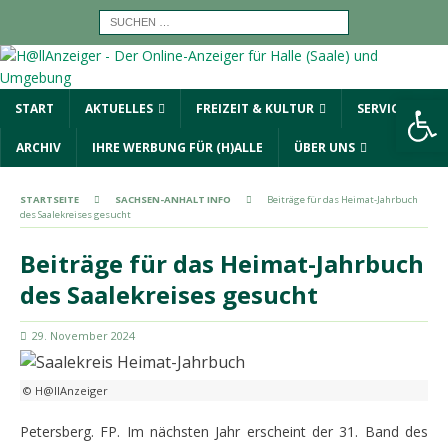
Werkzeugleiste öffnen
START
AKTUELLES
FREIZEIT & KULTUR
SERVICE
ARCHIV
IHRE WERBUNG FÜR (H)ALLE
ÜBER UNS
STARTSEITE
SACHSEN-ANHALT INFO
Beiträge für das Heimat-Jahrbuch
des Saalekreises gesucht
Beiträge für das Heimat-Jahrbuch
des Saalekreises gesucht
29. November 2024
© H@llAnzeiger
Petersberg. FP. Im nächsten Jahr erscheint der 31. Band des