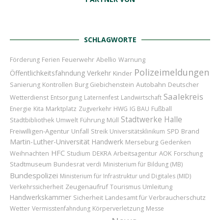
SCHLAGWORTE
Feuerwehr
Abellio
Förderung
Ferien
Warnung
Polizeimeldungen
Öffentlichkeitsfahndung
Verkehr
Kinder
Autobahn
Deutscher
Sanierung
Kontrollen
Burg Giebichenstein
Saalekreis
Wetterdienst
Entsorgung
Laternenfest
Landwirtschaft
Marktplatz
Energie
Kita
Zugverkehr
HWG
IG BAU
Fußball
Stadtwerke Halle
Führung
Stadtbibliothek
Umwelt
Müll
Freiwilligen-Agentur
Unfall
Brand
Streik
Universitätsklinikum
SPD
Martin-Luther-Universität
Handwerk
Merseburg
Gedenken
HFC
Weihnachten
AOK
Studium
DEKRA
Arbeitsagentur
Forschung
Stadtmuseum
Bundesrat
verdi
Ministerium für Bildung (MB)
Bundespolizei
Ministerium für Infrastruktur und Digitales (MID)
Zeugenaufruf
Umleitung
Verkehrssicherheit
Tourismus
Handwerkskammer
Sicherheit
Landesamt für Verbraucherschutz
Wetter
Vermisstenfahndung
Körperverletzung
Messe