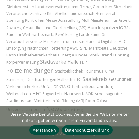
Sicherheit
Giebichenstein
Landesverwaltungsamt
Betrug
Gedenken
Verbraucherzentrale
Abellio
Bundesrat
Kita
Landwirtschaft
Sperrung
Ausstellung
Kontrollen
Messe
Müll
Ministerium für Arbeit,
Bundespolizei
Soziales, Gesundheit und Gleichstellung (MS)
IG BAU
Landesamt für
Studium
Weihnachtsmarkt
Bevölkerung
Verbraucherschutz
Ministerium für Infrastruktur und Digitales (MID)
Marktplatz
Entsorgung
Nachrichten
Förderung
AWO
SPD
Deutsche
Kinder
Brand
Führung
Bahn
Elisabeth-Krankenhaus
Energie
Streik
Stadtwerke Halle
Körperverletzung
FDP
Polizeimeldungen
Stadtbibliothek
Tourismus
Klima
Saalekreis
Gesundheit
Sanierung
Durchsuchungen
Hallescher FC
Öffentlichkeitsfahndung
Unfall
Verkehrssicherheit
DEKRA
HFC
Handwerk
Weihnachten
AOK
Zugverkehr
Arbeitsagentur
Stadtmuseum
Roter Ochse
Ministerium für Bildung (MB)
News
Universitätsmedizin
Umleitung
Diese Website benutzt Cookies. Wenn Sie die Website weiter
nutzen, gehen wir von Ihrem Einverständnis aus.
Verstanden
Datenschutzerklärung
Copyright © 2026 | H@llAnzeiger