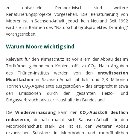
zu entwickeln. Perspektivisch sind weitere
Renaturierungsprojekte vorgesehen. Die Renaturierung von
Mooren ist in Sachsen-Anhalt jedoch kein Neuland: Seit 1992
wird sie im Rahmen des “Naturschutzgroßprojektes Drömling”
vorangetrieben.
Warum Moore wichtig sind
Relevant für den Klimaschutz ist vor allem der Abbau des im
Torfkörper gebundenen Kohlenstoffs zu CO
. Nach Angaben
2
des Thünen-Instituts werden von den
entwässerten
Moorflächen
in Sachsen-Anhalt jährlich rund 2,3 Millionen
Tonnen CO
-Äquivalente ausgestoßen – das entspricht in etwa
2
den Emissionen durch den gesamten Heizöl- und
Erdgasverbrauch privater Haushalte im Bundesland.
Die
Wiedervernässung
kann den
CO
-Ausstoß deutlich
2
reduzieren
; deshalb macht sich Sachsen-Anhalt für den
Moorbodenschutz stark. Ziel ist es, den weiteren Abbau
organischer Substanz in Moorböden und moorähnlichen