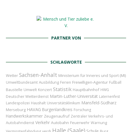
PARTNER VON
SCHLAGWORTE
Sachsen-Anhalt
Wetter
Ministerium für Inneres und Sport (MI)
Ausbildung
Freiwilligen-Agentur
Umweltbundesamt
Ferien
Fußball
Statistik
Baustelle
Konzert
Hauptbahnhof
Umwelt
HWG
Martin-Luther-Universität
Deutscher Wetterdienst
Laternenfest
Mansfeld-Südharz
Landespolizei
Haushalt
Universitätsklinikum
HAVAG
Burgenlandkreis
Merseburg
Forschung
Handwerkskammer
Zeugenaufruf
Zentraler Verkehrs- und
Verkehr
Autobahn
Feuerwehr
Autobahndienst
Warnung
Halle (Saale)
Schule
Vermisstenfahndung
verdi
Burg