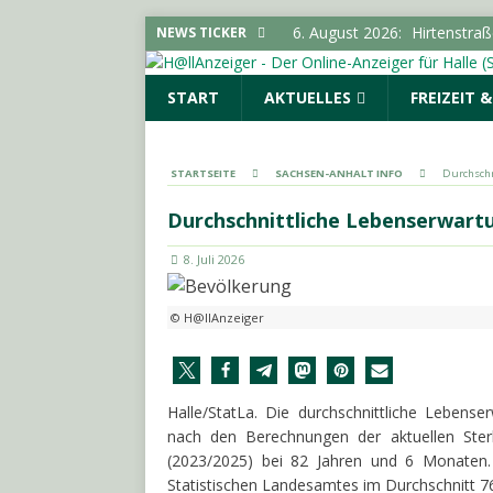
6. August 2026:
Hirtenstra
NEWS TICKER
gesperrt
LOKALE NACHR
START
AKTUELLES
FREIZEIT 
6. August 2026:
Polizeimel
POLIZEIMELDUNGEN
6. August 2026:
Kampagne „
STARTSEITE
SACHSEN-ANHALT INFO
Durchschn
LOKALE NACHRICHTEN - H
Durchschnittliche Lebenserwartu
6. August 2026:
Elektrolyte
8. Juli 2026
6. August 2026:
18-Jährige
© H@llAnzeiger
Halle/StatLa. Die durchschnittliche Leben
nach den Berechnungen der aktuellen Ster
(2023/2025) bei 82 Jahren und 6 Monaten.
Statistischen Landesamtes im Durchschnitt 7