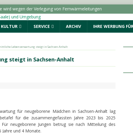
ße wird wegen der Verlegung von Fernwärmeleitungen
ICHTEN - HALLE (SAALE) & UMGEBUNG
& KULTUR
SERVICE
ARCHIV
IHRE WERBUNG FÜR
dungen vom Donnerstag, 06.08.2026
Menschen. Nicht Herkunft.“ startet in Sachsen-Anhalt
ittliche Lebenserwartung steigt in Sachsen-Anhalt
ALLE (SAALE) & UMGEBUNG
ng steigt in Sachsen-Anhalt
: Drei Fragen an die AOK Sachsen-Anhalt
TOPMELDUNG
r geschlagen und beraubt
POLIZEIMELDUNGEN
serwartung für neugeborene Mädchen in Sachsen-Anhalt lag
betafel für die zusammengefassten Jahre 2023 bis 2025
 Für neugeborene Jungen betrug sie nach Mitteilung des
6 Jahre und 4 Monate.