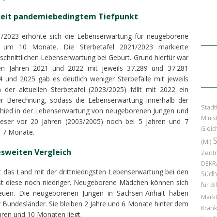
seit pandemiebedingtem Tiefpunkt
1/2023 erhöhte sich die Lebenserwartung für neugeborene
m 10 Monate. Die Sterbetafel 2021/2023 markierte
schnittlichen Lebenserwartung bei Geburt. Grund hierfür war
den Jahren 2021 und 2022 mit jeweils 37.289 und 37.281
 und 2025 gab es deutlich weniger Sterbefälle mit jeweils
 der aktuellen Sterbetafel (2023/2025) fällt mit 2022 ein
der Berechnung, sodass die Lebenserwartung innerhalb der
Stadt
schied in der Lebenserwartung von neugeborenen Jungen und
Minis
eser vor 20 Jahren (2003/2005) noch bei 5 Jahren und 7
Gleic
d 7 Monate.
(MI)
sweiten Vergleich
Zentr
DEKR
 das Land mit der drittniedrigsten Lebenserwartung bei den
Südh
st diese noch niedriger. Neugeborene Mädchen können sich
für B
euen. Die neugeborenen Jungen in Sachsen-Anhalt haben
Markt
er Bundesländer. Sie bleiben 2 Jahre und 6 Monate hinter dem
Kran
hren und 10 Monaten liegt.