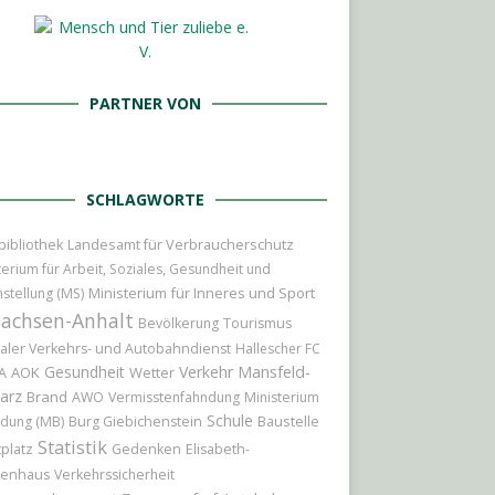
PARTNER VON
SCHLAGWORTE
Landesamt für Verbraucherschutz
bibliothek
terium für Arbeit, Soziales, Gesundheit und
Ministerium für Inneres und Sport
hstellung (MS)
Sachsen-Anhalt
Bevölkerung
Tourismus
aler Verkehrs- und Autobahndienst
Hallescher FC
Gesundheit
Verkehr
Mansfeld-
AOK
Wetter
A
arz
Brand
AWO
Vermisstenfahndung
Ministerium
Schule
Baustelle
ildung (MB)
Burg Giebichenstein
Statistik
platz
Gedenken
Elisabeth-
kenhaus
Verkehrssicherheit