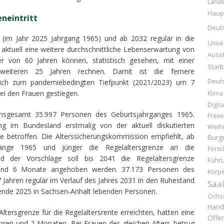
Land
Haup
neintritt
Deuts
 (im Jahr 2025 Jahrgang 1965) und ab 2032 regulär in die
Unive
aktuell eine weitere durchschnittliche Lebenserwartung von
Ausst
 von 60 Jahren können, statistisch gesehen, mit einer
Stad
 weiteren 25 Jahren rechnen. Damit ist die fernere
Deut
eich zum pandemiebedingten Tiefpunkt (2021/2023) um 7
i den Frauen gestiegen.
Klima
Digita
insgesamt 35.997 Personen des Geburtsjahrganges 1965.
Freiw
 im Bundesland erstmalig von der aktuell diskutierten
Weih
e betroffen. Die Alterssicherungskommission empfiehlt, ab
Burg
rgänge 1965 und jünger die Regelaltersgrenze an die
Forsc
d der Vorschläge soll bis 2041 die Regelaltersgrenze
Führ
e und 6 Monate angehoben werden. 37.173 Personen des
Körpe
Jahren regulär im Verlauf des Jahres 2031 in den Ruhestand
Saal
sende 2025 in Sachsen-Anhalt lebenden Personen.
Ochs
Hand
ltersgrenze für die Regelaltersrente erreichten, hatten eine
Öffen
hren und 2 Monaten. Bei Frauen des gleichen Alters betrug