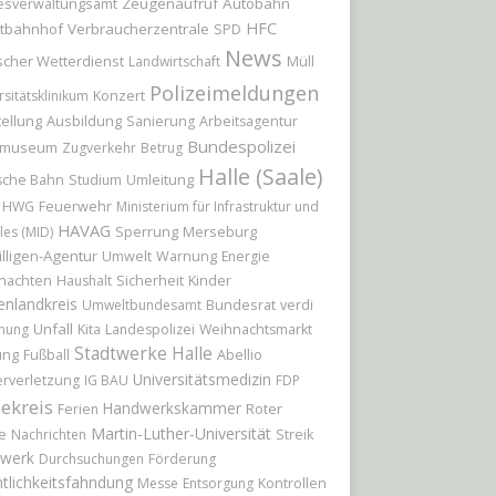
Zeugenaufruf
Autobahn
esverwaltungsamt
HFC
tbahnhof
Verbraucherzentrale
SPD
News
cher Wetterdienst
Landwirtschaft
Müll
Polizeimeldungen
Konzert
rsitätsklinikum
ellung
Ausbildung
Sanierung
Arbeitsagentur
Bundespolizei
tmuseum
Zugverkehr
Betrug
Halle (Saale)
Umleitung
sche Bahn
Studium
Feuerwehr
HWG
Ministerium für Infrastruktur und
HAVAG
Sperrung
Merseburg
les (MID)
illigen-Agentur
Umwelt
Warnung
Energie
nachten
Sicherheit
Kinder
Haushalt
enlandkreis
Bundesrat
Umweltbundesamt
verdi
Unfall
hung
Kita
Landespolizei
Weihnachtsmarkt
Stadtwerke Halle
ung
Abellio
Fußball
Universitätsmedizin
rverletzung
IG BAU
FDP
ekreis
Handwerkskammer
Roter
Ferien
Martin-Luther-Universität
e
Nachrichten
Streik
werk
Durchsuchungen
Förderung
tlichkeitsfahndung
Messe
Entsorgung
Kontrollen