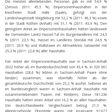
Die meisten alleinlebenden Personen gab es mit 54,9 %
(Zensus 2011: 45,5 %) Einpersonenhaushalten in der
kreisfreien Stadt Halle (Saale), gefolgt von der
Landeshauptstadt Magdeburg mit 52,2 % (2011: 46,3 %) sowie
in der Stadt Köthen (Anhalt) mit 51,1 % (2011: 43,9 %). Den
geringsten Anteil an Einpersonenhaushalten hatten landesweit
die Gemeinden Lanitz-Hassel-Tal im Burgenlandkreis mit 24,5
% (2011: 23,5 %), Hassel im Landkreis Stendal mit 24,9 %
(2011: 20,9 %) und Wallstawe im Altmarkkreis Salzwedel mit
25,3 % (2011: 22,8 %) aller Haushalte.
Der Anteil der Einpersonenhaushalte war in Sachsen-Anhalt
2022 höher als im Bundesdurchschnitt von 43,4 %. In 320 061
Haushalten (28,6 %) lebten in Sachsen-Anhalt Paare ohne
Kind(er) zusammen, was ebenfalls höher als der
gesamtdeutsche Durchschnitt von 25,2 % ausfiel. Seltener als
im Bundesvergleich waren in Sachsen-Anhalt Haushalte mit
zusammenlebenden Paaren mit Kind(ern). Diese 181.236
Haushalte hatten einen Anteil von 16,2 % an allen Haushalten.
Der deutschlandweite Vergleichswert betrug 21,3 %.
Alleinerziehende Elternteile waren mit insgesamt 92.627