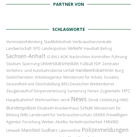
PARTNER VON
SCHLAGWORTE
Verbraucherzentrale
Vermisstenfahndung
Stadtbibliothek
Verkehr
Landwirtschaft
SPD
Landespolizei
Haushalt
Betrug
Sachsen-Anhalt
AOK
Führung
IG BAU
Nachrichten
Kontrollen
Universitätsmedizin
Sperrung
Studium
Fußball
FDP
Zentraler
Handwerkskammer
Unfall
Verkehrs- und Autobahndienst
Burg
Giebichenstein
Arbeitsagentur
Ministerium für Arbeit, Soziales,
Deutscher Wetterdienst
Gesundheit und Gleichstellung (MS)
HFC
Zeugenaufruf
Körperverletzung
Sanierung
Ferien
Zugverkehr
News
Hauptbahnhof
Weihnachten
Umleitung
verdi
Streik
HWG
Bundespolizei
Schule
Elisabeth-Krankenhaus
Ministerium für
Landesamt für Verbraucherschutz
Freiwilligen-
Bildung (MB)
DEKRA
HAVAG
Agentur
Wetter
Abellio
Forschung
Verkehrssicherheit
Polizeimeldungen
Mansfeld-Südharz
Umwelt
Laternenfest