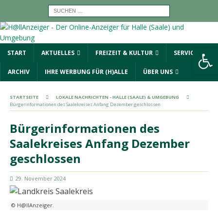
Werkzeugleiste öffnen
START
AKTUELLES
FREIZEIT & KULTUR
SERVICE
ARCHIV
IHRE WERBUNG FÜR (H)ALLE
ÜBER UNS
STARTSEITE
LOKALE NACHRICHTEN - HALLE (SAALE) & UMGEBUNG
Bürgerinformationen des Saalekreises Anfang Dezember geschlossen
Bürgerinformationen des
Saalekreises Anfang Dezember
geschlossen
29. November 2024
© H@llAnzeiger.