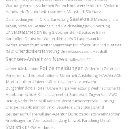
Handwerkskammer
Verkehr
Warnung
Verkehrssicherheit
Ferien
Handwerk
Gesundheit
Mansfeld-Südharz
Tourismus
Saalekreis
HFC
Durchsuchungen
Kita
Sanierung
Ministerium für
Sperrung
Arbeit, Soziales, Gesundheit und Gleichstellung (MS)
Universitätsmedizin
Burg Giebichenstein
Deutsche Bahn
Deutscher Wetterdienst
Landesamt für
Kontrollen
HWG
Verbraucherschutz
Wetter
Ministerium für Infrastruktur und Digitales
Öffentlichkeitsfahndung
(MID)
Umweltbundesamt
Haushalt
News
Sachsen-Anhalt
SPD
Hallescher FC
Polizeimeldungen
Universitätsklinikum
Gedenken
Zentraler
HAVAG
Sicherheit
Ausbildung
AOK
Verkehrs- und Autobahndienst
Martin-Luther-Universität
Feuerwehr
IG BAU
Streik
Burgenlandkreis
Roter Ochse
Körperverletzung
Weihnachtsmarkt
Schule
Autobahn
Bundesrat
Klima
Laternenfest
Zugverkehr
AWO
Konzert
Verbraucherzentrale
Führung
Betrug
Nachrichten
Müll
Hauptbahnhof
Baustelle
Brand
Energie
verdi
Entsorgung
Bundespolizei
Zeugenaufruf
Freiwilligen-Agentur
Weihnachten
Unfall
Arbeitsagentur
Vermisstenfahndung
Umwelt
Forschung
Statistik
Marktplatz
DEKRA