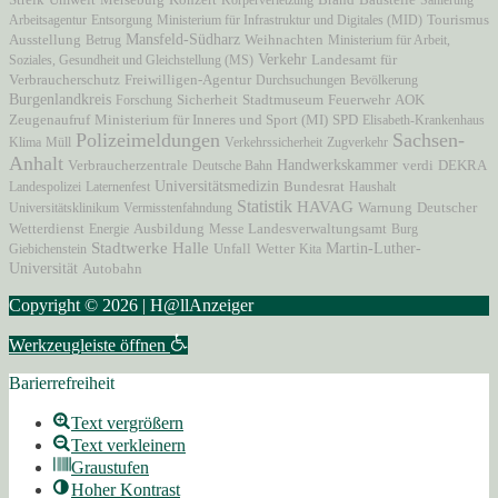
Arbeitsagentur
Entsorgung
Ministerium für Infrastruktur und Digitales (MID)
Tourismus
Mansfeld-Südharz
Ausstellung
Betrug
Weihnachten
Ministerium für Arbeit,
Verkehr
Soziales, Gesundheit und Gleichstellung (MS)
Landesamt für
Freiwilligen-Agentur
Verbraucherschutz
Durchsuchungen
Bevölkerung
Burgenlandkreis
Stadtmuseum
AOK
Forschung
Sicherheit
Feuerwehr
Zeugenaufruf
Ministerium für Inneres und Sport (MI)
SPD
Elisabeth-Krankenhaus
Polizeimeldungen
Sachsen-
Klima
Müll
Verkehrssicherheit
Zugverkehr
Anhalt
Verbraucherzentrale
Handwerkskammer
Deutsche Bahn
verdi
DEKRA
Universitätsmedizin
Landespolizei
Laternenfest
Bundesrat
Haushalt
Statistik
HAVAG
Universitätsklinikum
Vermisstenfahndung
Warnung
Deutscher
Wetterdienst
Energie
Ausbildung
Messe
Landesverwaltungsamt
Burg
Stadtwerke Halle
Martin-Luther-
Unfall
Giebichenstein
Wetter
Kita
Universität
Autobahn
Copyright © 2026 | H@llAnzeiger
Werkzeugleiste öffnen
Barierrefreiheit
Text vergrößern
Text verkleinern
Graustufen
Hoher Kontrast