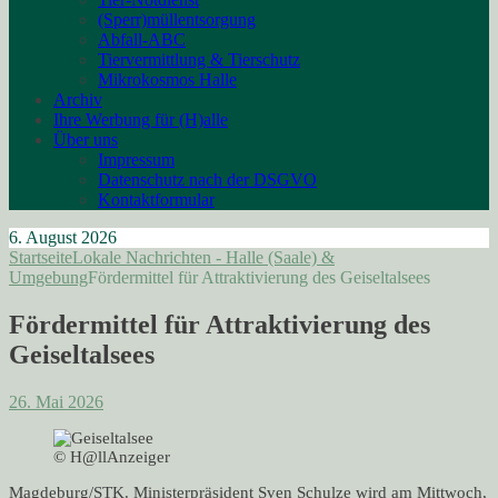
(Sperr)müllentsorgung
Abfall-ABC
Tiervermittlung & Tierschutz
Mikrokosmos Halle
Archiv
Ihre Werbung für (H)alle
Über uns
Impressum
Datenschutz nach der DSGVO
Kontaktformular
6. August 2026
Startseite
Lokale Nachrichten - Halle (Saale) &
Umgebung
Fördermittel für Attraktivierung des Geiseltalsees
Fördermittel für Attraktivierung des
Geiseltalsees
26. Mai 2026
© H@llAnzeiger
Magdeburg/STK. Ministerpräsident Sven Schulze wird am Mittwoch,