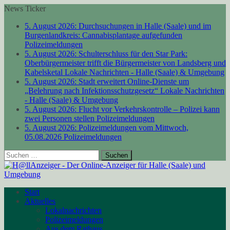
News Ticker
5. August 2026:
Durchsuchungen in Halle (Saale) und im
Burgenlandkreis: Cannabisplantage aufgefunden
Polizeimeldungen
5. August 2026:
Schulterschluss für den Star Park:
Oberbürgermeister trifft die Bürgermeister von Landsberg und
Kabelsketal
Lokale Nachrichten - Halle (Saale) & Umgebung
5. August 2026:
Stadt erweitert Online-Dienste um
„Belehrung nach Infektionsschutzgesetz“
Lokale Nachrichten
- Halle (Saale) & Umgebung
5. August 2026:
Flucht vor Verkehrskontrolle – Polizei kann
zwei Personen stellen
Polizeimeldungen
5. August 2026:
Polizeimeldungen vom Mittwoch,
05.08.2026
Polizeimeldungen
Suchen
nach:
Start
Aktuelles
Lokalnachrichten
Polizeimeldungen
Aus dem Rathaus