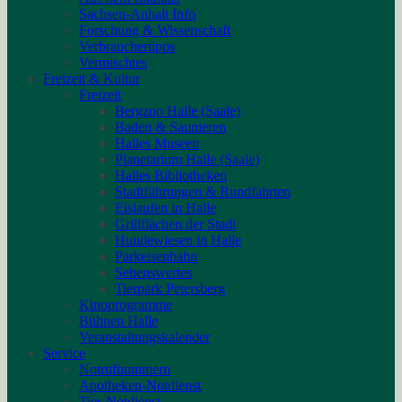
Sachsen-Anhalt Info
Forschung & Wissenschaft
Verbrauchertipps
Vermischtes
Freizeit & Kultur
Freizeit
Bergzoo Halle (Saale)
Baden & Saunieren
Halles Museen
Planetarium Halle (Saale)
Halles Bibliotheken
Stadtführungen & Rundfahrten
Eislaufen in Halle
Grillflächen der Stadt
Hundewiesen in Halle
Parkeisenbahn
Sehenswertes
Tierpark Petersberg
Kinoprogramme
Bühnen Halle
Veranstaltungskalender
Service
Notrufnummern
Apotheken-Notdienst
Tier-Notdienst