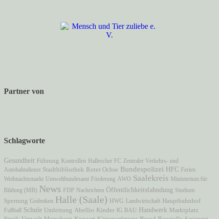
Partner von
Schlagworte
Gesundheit
Führung
Kontrollen
Hallescher FC
Zentraler Verkehrs- und
Bundespolizei
HFC
Autobahndienst
Stadtbibliothek
Roter Ochse
Ferien
Saalekreis
Weihnachtsmarkt
Umweltbundesamt
Förderung
AWO
Ministerium für
News
Öffentlichkeitsfahndung
Bildung (MB)
FDP
Nachrichten
Studium
Halle (Saale)
Hauptbahnhof
Sperrung
Gedenken
HWG
Landwirtschaft
Schule
Handwerk
Marktplatz
Fußball
Umleitung
Abellio
Kinder
IG BAU
Brand
Streik
Umwelt
Merseburg
Konzert
Körperverletzung
Baustelle
Sanierung