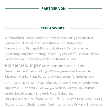
PARTNER VON
SCHLAGWORTE
Weihnachten
Konzert
Ferien
Vermisstenfahndung
Laternenfest
Feuerwehr
Ministerium für Infrastruktur und Digitales (MID)
Hauptbahnhof
Ministerium für Bildung (MB)
Durchsuchungen
HFC
Umleitung
Sanierung
Körperverletzung
AWO
Haushalt
Klima
Ausbildung
Brand
Landesverwaltungsamt
Studium
Polizeimeldungen
Ministerium für Arbeit, Soziales,
Zeugenaufruf
Gesundheit und Gleichstellung (MS)
Nachrichten
Ministerium für Inneres und
Elisabeth-Krankenhaus
Förderung
Saalekreis
Sport (MI)
Baustelle
Wetter
DEKRA
HWG
Gedenken
Mansfeld-Südharz
Martin-Luther-Universität
Unfall
Energie
Handwerk
Kinder
Roter Ochse
Bevölkerung
Kita
Stadtwerke Halle
Universitätsmedizin
Schule
Ausstellung
Burg
Verkehr
Stadtmuseum
Giebichenstein
Weihnachtsmarkt
Entsorgung