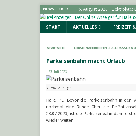
6. August 2026:
Elektrolyte:
NEWS TICKER
6. August 2026:
Stadt ruft z
START
AKTUELLES
FREIZEIT 
LOKALE NACHRICHTEN - HA
6. August 2026:
Ziegel und P
neugebauteWohngebäude in 
STARTSEITE
LOKALE NACHRICHTEN - HALLE (SAALE) &
5. August 2026:
Durchsuchung
Parkeisenbahn macht Urlaub
Cannabisplantage aufgefun
23. Juli 2023
5. August 2026:
Schulterschl
Bürgermeister von Landsber
© H@llAnzeiger
& UMGEBUNG
Halle. PE. Bevor die Parkeisenbahn in den 
nochmal eine Runde über die Peißnitzinse
28.07.2023, ist die Parkeisenbahn dann erst
wieder weiter.