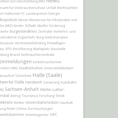
News
dheit und Gleichstellung (MS)
samt für Verbraucherschutz
Unfall
Weihnachten
ert
Hallescher FC
Landespolizei
Energie
espolizei
Messe
Ministerium für Infrastruktur und
Schule
Kinder
Abellio
les (MID)
Förderung
Burgenlandkreis
rwehr
Zentraler Verkehrs- und
bahndienst
Zugverkehr
Burg Giebichenstein
tmuseum
Freiwilligen-
Vermisstenfahndung
tur
Marktplatz
Baustelle
SPD
Bevölkerung
eburg
Brand
Verbraucherzentrale
izeimeldungen
Verkehrssicherheit
ichten
HWG
Stadtbibliothek
Universitätsklinikum
Halle (Saale)
enaufruf
Sicherheit
twerke Halle
Handwerk
Autobahn
Sanierung
Sachsen-Anhalt
AG
Martin-Luther-
rsität
Betrug
Tourismus
Forschung
Streik
ekreis
Universitätsmedizin
Wetter
Haushalt
Roter Ochse
ung
Durchsuchungen
werkskammer
HFC
Arbeitsagentur