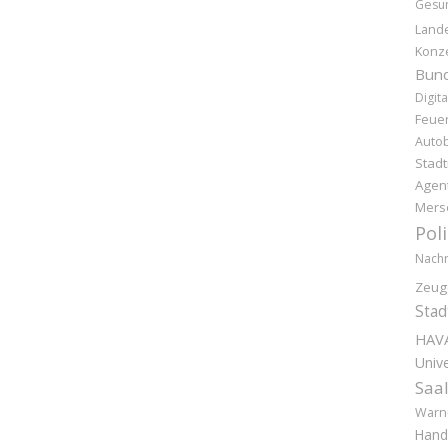
Gesun
Lande
Konz
Bund
Digita
Feue
Auto
Stad
Agen
Mers
Pol
Nachr
Zeug
Stad
HAV
Unive
Saal
Warn
Hand