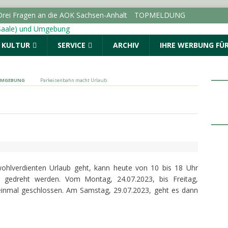
 Drei Fragen an die AOK Sachsen-Anhalt
TOPMELDUNG
ur Beteiligung am Stadtradeln 2026 im September auf
& KULTUR
SERVICE
ARCHIV
IHRE WERBUNG FÜR
LLE (SAALE) & UMGEBUNG
orenbeton wichtigste Baustoffe für
Sachsen-Anhalt
SACHSEN-ANHALT INFO
 UMGEBUNG
Parkeisenbahn macht Urlaub
en in Halle (Saale) und im Burgenlandkreis:
den
POLIZEIMELDUNGEN
uss für den Star Park: Oberbürgermeister trifft die
g und Kabelsketal
LOKALE NACHRICHTEN - HALLE (SAALE)
wohlverdienten Urlaub geht, kann heute von 10 bis 18 Uhr
l gedreht werden. Vom Montag, 24.07.2023, bis Freitag,
 einmal geschlossen. Am Samstag, 29.07.2023, geht es dann