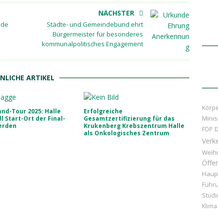
NÄCHSTER
nde
Städte- und Gemeindebund ehrt
Bürgermeister für besonderes
kommunalpolitisches Engagement
NLICHE ARTIKEL
Körpe
nd-Tour 2025: Halle
Erfolgreiche
Minis
ll Start-Ort der Final-
Gesamtzertifizierung für das
erden
Krukenberg Krebszentrum Halle
D
FDP
als Onkologisches Zentrum
Verk
Weih
Öffen
Haup
Führ
Stud
Klima