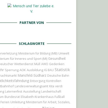
PARTNER VON
SCHLAGWORTE
rverletzung
Ministerium für Bildung (MB)
Umwelt
Gesundheit
terium für Inneres und Sport (MI)
eutscher Wetterdienst
Müll
AWO
Gedenken
Statistik
ehr
Sperrung
AOK
Ausbildung
IG BAU
Mansfeld-Südharz
nachtsmarkt
Deutsche Bahn
tlichkeitsfahndung
Entsorgung
Kontrollen
tbahnhof
Landesverwaltungsamt
Kita
verdi
ung
Ausstellung
Laternenfest
Landwirtschaft
Bundesrat
ium
Elisabeth-Krankenhaus
Fußball
Umleitung
Ferien
Ministerium für Arbeit, Soziales,