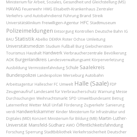
Ministerium für Arbeit, Soziales, Gesundheit und Gleichstellung (MS)
HAVAG
Feuerwehr
HWG
Elisabeth-Krankenhaus
Zentraler
Führung
Brand
Verkehrs- und Autobahndienst
Streik
HFC
Freiwilligen-Agentur
Stadtmuseum
Universitätsklinikum
Polizeimeldungen
Entsorgung
Kontrollen
Deutsche Bahn
IG
Statistik
Abellio
Roter Ochse
Umleitung
BAU
DEKRA
Universitätsmedizin
Studium
Fußball
Burg Giebichenstein
Handwerk
Verbraucherzentrale
Tourismus
Haushalt
Bevölkerung
Burgenlandkreis
AOK
Landesverwaltungsamt
Körperverletzung
Saalekreis
Schule
Ausbildung
Vermisstenfahndung
Bundespolizei
Merseburg
Autobahn
Landespolizei
Halle (Saale)
Arbeitsagentur
Hallescher FC
Umwelt
FDP
Zeugenaufruf
Landesamt für Verbraucherschutz
Warnung
Messe
Durchsuchungen
Weihnachtsmarkt
SPD
Umweltbundesamt
Betrug
Wetter
Unfall
Laternenfest
Müll
Förderung
Zugverkehr
Sanierung
Handwerkskammer
Kinder
verdi
Ministerium für Infrastruktur und
Martin-Luther-
Konzert
Digitales (MID)
Ministerium für Bildung (MB)
Universität
Mansfeld-Südharz
Öffentlichkeitsfahndung
AWO
Sperrung
Deutscher
Forschung
Stadtbibliothek
Verkehrssicherheit