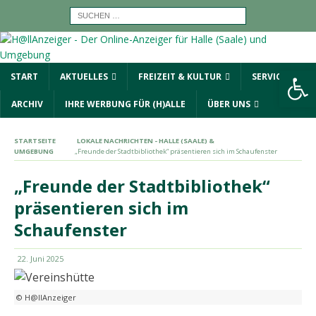
Werkzeugleiste öffnen
START
AKTUELLES
FREIZEIT & KULTUR
SERVICE
ARCHIV
IHRE WERBUNG FÜR (H)ALLE
ÜBER UNS
STARTSEITE
LOKALE NACHRICHTEN - HALLE (SAALE) &
UMGEBUNG
„Freunde der Stadtbibliothek“ präsentieren sich im Schaufenster
„Freunde der Stadtbibliothek“
präsentieren sich im
Schaufenster
22. Juni 2025
© H@llAnzeiger