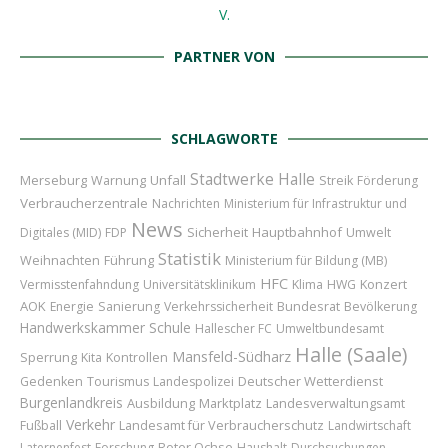
PARTNER VON
SCHLAGWORTE
Stadtwerke Halle
Merseburg
Unfall
Warnung
Streik
Förderung
Verbraucherzentrale
Nachrichten
Ministerium für Infrastruktur und
News
Sicherheit
Hauptbahnhof
Digitales (MID)
FDP
Umwelt
Statistik
Weihnachten
Führung
Ministerium für Bildung (MB)
HFC
Konzert
Vermisstenfahndung
Universitätsklinikum
Klima
HWG
AOK
Bundesrat
Energie
Sanierung
Verkehrssicherheit
Bevölkerung
Handwerkskammer
Schule
Hallescher FC
Umweltbundesamt
Halle (Saale)
Mansfeld-Südharz
Sperrung
Kita
Kontrollen
Deutscher Wetterdienst
Gedenken
Tourismus
Landespolizei
Burgenlandkreis
Ausbildung
Marktplatz
Landesverwaltungsamt
Verkehr
Landesamt für Verbraucherschutz
Fußball
Landwirtschaft
Roter Ochse
Laternenfest
Forschung
Haushalt
Durchsuchungen