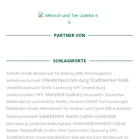
PARTNER VON
SCHLAGWORTE
Schule
Unfall
Ministerium für Bildung (MB)
Arbeitsagentur
Stadtwerke Halle
Öffentlichkeitsfahndung
Verkehrssicherheit
Umweltbundesamt
Streik
Sanierung
FDP
Umwelt
Burg
HFC
Mansfeld-Südharz
Feuerwehr
Deutscher
Giebichenstein
Wetterdienst
Abellio
Laternenfest
Studium
DEKRA
Durchsuchungen
Marktplatz
Kinder
Ministerium für Inneres und Sport (MI)
Autobahn
Saalekreis
Martin-Luther-Universität
Weihnachtsmarkt
Universitätsmedizin
Merseburg
Landesverwaltungsamt
Fußball
Gesundheit
Wetter
Sperrung
IG BAU
AWO
Nachrichten
SPD
Konzert
Stadtbibliothek
Universitätsklinikum
Energie
Ministerium für