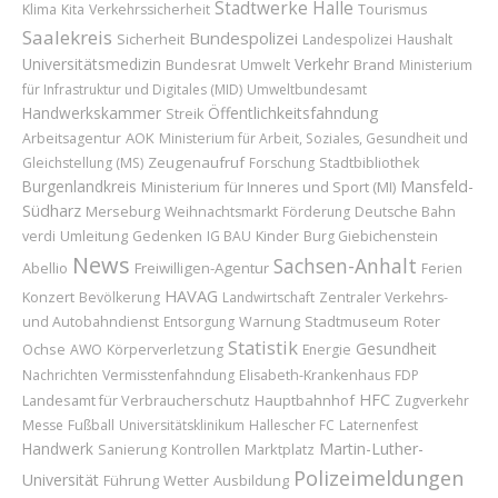
Stadtwerke Halle
Klima
Kita
Verkehrssicherheit
Tourismus
Saalekreis
Bundespolizei
Sicherheit
Landespolizei
Haushalt
Universitätsmedizin
Verkehr
Bundesrat
Brand
Umwelt
Ministerium
für Infrastruktur und Digitales (MID)
Umweltbundesamt
Handwerkskammer
Öffentlichkeitsfahndung
Streik
AOK
Arbeitsagentur
Ministerium für Arbeit, Soziales, Gesundheit und
Zeugenaufruf
Gleichstellung (MS)
Forschung
Stadtbibliothek
Burgenlandkreis
Mansfeld-
Ministerium für Inneres und Sport (MI)
Südharz
Merseburg
Weihnachtsmarkt
Förderung
Deutsche Bahn
Umleitung
Kinder
verdi
Gedenken
IG BAU
Burg Giebichenstein
News
Sachsen-Anhalt
Abellio
Freiwilligen-Agentur
Ferien
HAVAG
Konzert
Bevölkerung
Landwirtschaft
Zentraler Verkehrs-
Stadtmuseum
Roter
und Autobahndienst
Entsorgung
Warnung
Statistik
Gesundheit
Ochse
AWO
Körperverletzung
Energie
Nachrichten
Vermisstenfahndung
Elisabeth-Krankenhaus
FDP
HFC
Landesamt für Verbraucherschutz
Hauptbahnhof
Zugverkehr
Messe
Fußball
Universitätsklinikum
Hallescher FC
Laternenfest
Handwerk
Martin-Luther-
Marktplatz
Sanierung
Kontrollen
Polizeimeldungen
Universität
Führung
Wetter
Ausbildung