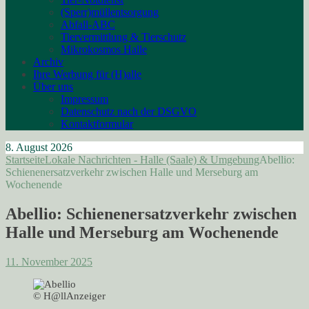
(Sperr)müllentsorgung
Abfall-ABC
Tiervermittlung & Tierschutz
Mikrokosmos Halle
Archiv
Ihre Werbung für (H)alle
Über uns
Impressum
Datenschutz nach der DSGVO
Kontaktformular
8. August 2026
Startseite
Lokale Nachrichten - Halle (Saale) & Umgebung
Abellio:
Schienenersatzverkehr zwischen Halle und Merseburg am
Wochenende
Abellio: Schienenersatzverkehr zwischen
Halle und Merseburg am Wochenende
11. November 2025
© H@llAnzeiger