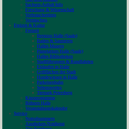
Sachsen-Anhalt Info
Forschung & Wissenschaft
Verbrauchertipps
Vermischtes
Freizeit & Kultur
Freizeit
Bergzoo Halle (Saale)
Baden & Saunieren
Halles Museen
Planetarium Halle (Saale)
Halles Bibliotheken
Stadtführungen & Rundfahrten
Eislaufen in Halle
Grillflächen der Stadt
Hundewiesen in Halle
Parkeisenbahn
Sehenswertes
Tierpark Petersberg
Kinoprogramme
Bühnen Halle
Veranstaltungskalender
Service
Notrufnummern
Apotheken-Notdienst
Tier-Notdienst