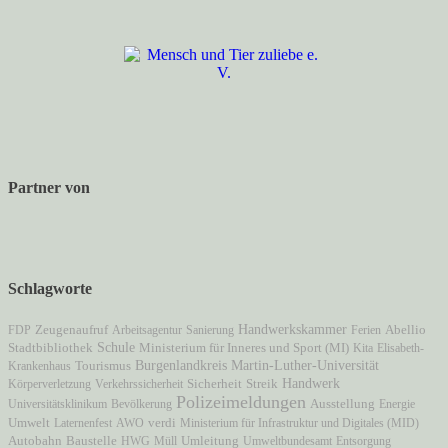
Partner von
Schlagworte
Zeugenaufruf
Handwerkskammer
FDP
Arbeitsagentur
Sanierung
Ferien
Abellio
Schule
Ministerium für Inneres und Sport (MI)
Stadtbibliothek
Kita
Elisabeth-
Martin-Luther-Universität
Burgenlandkreis
Krankenhaus
Tourismus
Handwerk
Körperverletzung
Verkehrssicherheit
Sicherheit
Streik
Polizeimeldungen
Ausstellung
Universitätsklinikum
Bevölkerung
Energie
Umwelt
Laternenfest
AWO
verdi
Ministerium für Infrastruktur und Digitales (MID)
Autobahn
Baustelle
HWG
Müll
Umleitung
Umweltbundesamt
Entsorgung