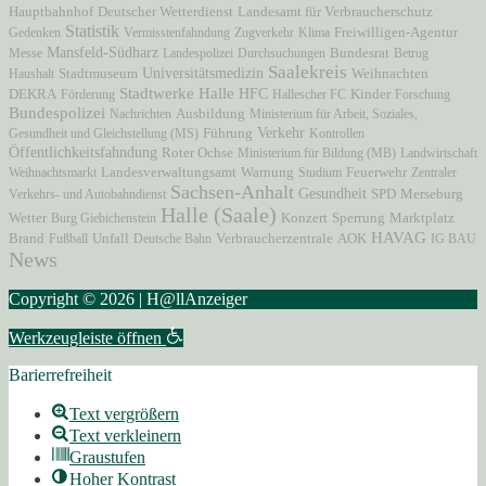
Hauptbahnhof
Deutscher Wetterdienst
Landesamt für Verbraucherschutz
Statistik
Freiwilligen-Agentur
Gedenken
Vermisstenfahndung
Zugverkehr
Klima
Mansfeld-Südharz
Messe
Landespolizei
Durchsuchungen
Bundesrat
Betrug
Saalekreis
Stadtmuseum
Universitätsmedizin
Haushalt
Weihnachten
Stadtwerke Halle
HFC
DEKRA
Förderung
Hallescher FC
Kinder
Forschung
Bundespolizei
Nachrichten
Ausbildung
Ministerium für Arbeit, Soziales,
Verkehr
Gesundheit und Gleichstellung (MS)
Führung
Kontrollen
Öffentlichkeitsfahndung
Roter Ochse
Ministerium für Bildung (MB)
Landwirtschaft
Weihnachtsmarkt
Landesverwaltungsamt
Warnung
Studium
Feuerwehr
Zentraler
Sachsen-Anhalt
Gesundheit
Verkehrs- und Autobahndienst
SPD
Merseburg
Halle (Saale)
Marktplatz
Wetter
Burg Giebichenstein
Konzert
Sperrung
HAVAG
Brand
Unfall
Verbraucherzentrale
AOK
Fußball
Deutsche Bahn
IG BAU
News
Copyright © 2026 | H@llAnzeiger
Werkzeugleiste öffnen
Barierrefreiheit
Text vergrößern
Text verkleinern
Graustufen
Hoher Kontrast