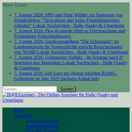
News Ticker
7. August 2026:
SPD und Freie Wähler zur Sanierung von
Schultoiletten: “Verwaltung darf keine Förderhindernisse
erfinden”
Lokale Nachrichten - Halle (Saale) & Umgebung
7. August 2026:
Pkw-Kontrolle führt zu Durchsuchung und
Festnahmen
Polizeimeldungen
7. August 2026:
Sonderausstellung “Die Schamanin” im
Landesmuseum für Vorgeschichte erreicht Besuchermarke
von 50.000
Lokale Nachrichten - Halle (Saale) & Umgebung
7. August 2026:
Gelungener Auftakt: „Im Sommer nach 8“
begeistert den Marktplatz
Lokale Nachrichten - Halle (Saale)
& Umgebung
7. August 2026:
644 Euro pro Monat erhielten BAföG-
Geförderte im Jahr 2025
Sachsen-Anhalt Info
Suchen
nach:
Start
Aktuelles
Lokalnachrichten
Polizeimeldungen
Aus dem Rathaus