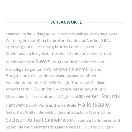
SCHLAGWORTE
Ministerium für Bildung (MB)
Universitätsklinikum
Förderung
AWO
Bundesrat
Abellio
Warnung
Fußball
Klima
Kontrollen
IG BAU
Martin-Luther-Universität
Sperrung
Unfall
Umleitung
Stadtmuseum
Burg Giebichenstein
Zentraler Verkehrs- und
News
Zeugenaufruf
Autobahndienst
Nachrichten
Müll
Handwerkskammer
Freiwilligen-Agentur
Brand
HWG
Burgenlandkreis
Autobahn
Landesverwaltungsamt
HFC
AOK
Verkehrssicherheit
Energie
Tourismus
Studium
Gesundheit
Ausstellung
Feuerwehr
Arbeitsagentur
SPD
Statistik
Verkehr
Ministerium für Infrastruktur und Digitales (MID)
Halle (Saale)
Handwerk
Verbraucherzentrale
DEKRA
Sicherheit
Wetter
Baustelle
Weihnachten
Umweltbundesamt
Sachsen-Anhalt
Saalekreis
Ministerium für Inneres und
Sport (MI)
Weihnachtsmarkt
Laternenfest
FDP
Durchsuchungen