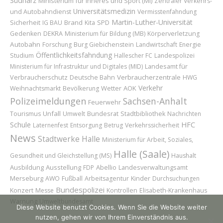
Südharz
Ministerium für Inneres und Sport (MI)
Zentraler Verkehrs-
Universitätsmedizin
und Autobahndienst
Vermisstenfahndung
Martin-Luther-Universität
Sicherheit
Brand
IG BAU
Kita
SPD
Gedenken
DEKRA
Ministerium für Bildung (MB)
Körperverletzung
Autobahn
Forschung
Burg Giebichenstein
Landwirtschaft
Energie
Öffentlichkeitsfahndung
Studium
Hallescher FC
Landespolizei
Landesamt für
Ministerium für Infrastruktur und Digitales (MID)
Verbraucherschutz
Verbraucherzentrale
Deutsche Bahn
HWG
Verkehr
Wetter
AOK
Weihnachtsmarkt
Bevölkerung
Polizeimeldungen
Sachsen-Anhalt
Feuerwehr
Unfall
Bundesrat
Tourismus
Umwelt
Stadtbibliothek
Nachrichten
Schule
HFC
Laternenfest
Entsorgung
Betrug
Verkehrssicherheit
News
Stadtwerke Halle
Ministerium für Arbeit, Soziales,
Halle (Saale)
Gesundheit und Gleichstellung (MS)
Haushalt
Ausbildung
Ausstellung
Abellio
FDP
Landesverwaltungsamt
Merseburg
Kinder
AWO
Fußball
Arbeitsagentur
Durchsuchungen
Bundespolizei
Konzert
Messe
Kontrollen
Elisabeth-Krankenhaus
Warnung
Umweltbundesamt
Diese Website benutzt Cookies. Wenn Sie die Website weiter
nutzen, gehen wir von Ihrem Einverständnis aus.