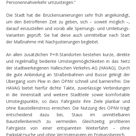
Personennahverkehr umzusteigen.“
Die Stadt hat die Brückensanierungen sehr früh angekündigt,
um den Betroffenen Zeit zu geben, sich – soweit möglich –,
darauf einzustellen und vorab alle Sperrungs- und Umleitungs-
Varianten geprüft. Sie hat diese auch unmittelbar nach Start
der Maßnahme mit Nachjustierungen begleitet.
An allen zusätzlichen P+R-Standorten bestehen kurze, direkte
und regelmäßig bediente Umsteigemöglichkeiten in das Netz
der stadtwerkeigenen Halleschen Verkehrs-AG (HAVAG). Durch
die gute Anbindung an Straßenbahnen und Busse gelingt der
Übergang vom Pkw in den ÖPNV schnell und barrierefrei. Die
HAVAG bietet hierfür dichte Takte, zuverlässige Verbindungen
in die Innenstadt und weitere Stadtteile sowie komfortable
Umstiegspunkte, so dass Fahrgäste ihre Ziele planbar und
ohne Baustellenstress erreichen. Die Nutzung des ÖPNV trägt
entscheidend dazu bei, Staus im unmittelbaren
Baustellenbereich zu vermeiden. Gleichzeitig profitieren
Fahrgäste von einer entspannten Weiterfahrt – ohne
Parkplatzsuche und ohne Verzögerungen im Engpassbereich.