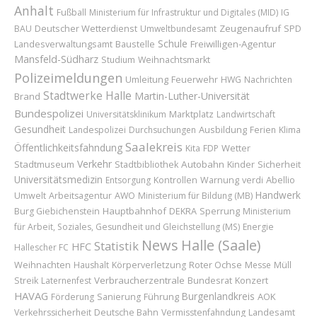
Anhalt
Fußball
Ministerium für Infrastruktur und Digitales (MID)
IG
Deutscher Wetterdienst
Zeugenaufruf
BAU
Umweltbundesamt
SPD
Schule
Baustelle
Freiwilligen-Agentur
Landesverwaltungsamt
Mansfeld-Südharz
Studium
Weihnachtsmarkt
Polizeimeldungen
Umleitung
Feuerwehr
HWG
Nachrichten
Stadtwerke Halle
Martin-Luther-Universität
Brand
Bundespolizei
Marktplatz
Universitätsklinikum
Landwirtschaft
Gesundheit
Ausbildung
Landespolizei
Durchsuchungen
Ferien
Klima
Saalekreis
Öffentlichkeitsfahndung
Wetter
Kita
FDP
Verkehr
Stadtmuseum
Autobahn
Kinder
Sicherheit
Stadtbibliothek
Universitätsmedizin
Abellio
Entsorgung
Kontrollen
Warnung
verdi
Handwerk
Umwelt
Arbeitsagentur
AWO
Ministerium für Bildung (MB)
Hauptbahnhof
Sperrung
Burg Giebichenstein
DEKRA
Ministerium
für Arbeit, Soziales, Gesundheit und Gleichstellung (MS)
Energie
News
Halle (Saale)
Statistik
HFC
Hallescher FC
Weihnachten
Roter Ochse
Haushalt
Körperverletzung
Messe
Müll
Verbraucherzentrale
Bundesrat
Konzert
Streik
Laternenfest
HAVAG
Burgenlandkreis
Führung
AOK
Förderung
Sanierung
Landesamt
Verkehrssicherheit
Deutsche Bahn
Vermisstenfahndung