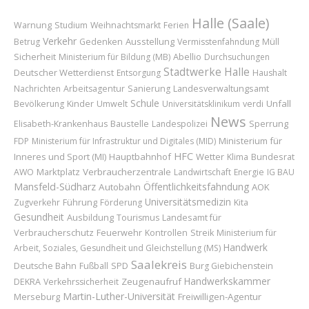
Halle (Saale)
Warnung
Studium
Weihnachtsmarkt
Ferien
Verkehr
Ausstellung
Betrug
Gedenken
Vermisstenfahndung
Müll
Sicherheit
Abellio
Ministerium für Bildung (MB)
Durchsuchungen
Stadtwerke Halle
Deutscher Wetterdienst
Entsorgung
Haushalt
Nachrichten
Arbeitsagentur
Sanierung
Landesverwaltungsamt
Schule
Kinder
Unfall
Bevölkerung
Umwelt
Universitätsklinikum
verdi
News
Baustelle
Sperrung
Elisabeth-Krankenhaus
Landespolizei
Ministerium für
FDP
Ministerium für Infrastruktur und Digitales (MID)
HFC
Inneres und Sport (MI)
Hauptbahnhof
Wetter
Bundesrat
Klima
Marktplatz
Verbraucherzentrale
AWO
Landwirtschaft
Energie
IG BAU
Mansfeld-Südharz
Öffentlichkeitsfahndung
Autobahn
AOK
Universitätsmedizin
Führung
Zugverkehr
Förderung
Kita
Gesundheit
Ausbildung
Landesamt für
Tourismus
Verbraucherschutz
Feuerwehr
Kontrollen
Streik
Ministerium für
Handwerk
Arbeit, Soziales, Gesundheit und Gleichstellung (MS)
Saalekreis
Deutsche Bahn
Fußball
SPD
Burg Giebichenstein
Handwerkskammer
Zeugenaufruf
DEKRA
Verkehrssicherheit
Martin-Luther-Universität
Merseburg
Freiwilligen-Agentur