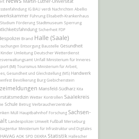
News
Martin-Luther-Universität
ert
Abellio
sstenfahndung
IG BAU
verdi
Nachrichten
werkskammer
Führung
Elisabeth-Krankenhaus
Stadtmuseum
Sperrung
Studium
Förderung
tlichkeitsfahndung
Sicherheit
FDP
Halle (Saale)
espolizei
Brand
Gesundheit
Baustelle
hsuchungen
Entsorgung
Kinder
Umleitung
Deutscher Wetterdienst
Unfall
Ministerium für Inneres
esverwaltungsamt
port (MI)
Tourismus
Ministerium für Arbeit,
Handwerk
les, Gesundheit und Gleichstellung (MS)
nenfest
Bevölkerung
Burg Giebichenstein
izeimeldungen
Mansfeld-Südharz
Kita
Saalekreis
rsitätsmedizin
Wetter
Kontrollen
Schule
Verbraucherzentrale
ie
Betrug
Sachsen-
Hauptbahnhof
nken
Müll
Forschung
alt
Merseburg
Landespolizei
Umwelt
Fußball
tsagentur
Ministerium für Infrastruktur und Digitales
Statistik
HAVAG
AOK
SPD
DEKRA
Hallescher