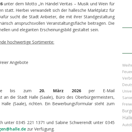
26
unter dem Motto „In Händel Veritas – Musik und Wein für
 statt. Hierbei verwandelt sich der hallesche Marktplatz für
Dafür sucht die Stadt Anbieter, die mit ihrer Standgestaltung
härisch anspruchsvollen Veranstaltungsfläche beitragen. Die
hellen und eleganten Erscheinungsbild gestaltet sein.
nde hochwertige Sortimente:
freier Angebote
Weih
Feue
Verb
Deut
gebote bis zum
20. März 2026
per E-Mail
Unive
 an die Stadt Halle (Saale), Büro des Oberbürgermeisters,
Sani
Halle (Saale), richten. Ein Bewerbungsformular steht zum
Freiw
Burg
Hall
sch unter 0345 221 1371 und Sabine Schwerendt unter 0345
Auto
gen@halle.de
zur Verfügung.