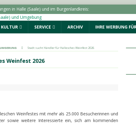
luss für den Star Park: Oberbürgermeister trifft die
rg und Kabelsketal
LOKALE NACHRICHTEN - HALLE
& KULTUR
SERVICE
ARCHIV
IHRE WERBUNG FÜR
itert Online-Dienste um „Belehrung nach
LOKALE NACHRICHTEN - HALLE (SAALE) & UMGEBUNG
& UMGEBUNG
Stadt sucht Händler für Hallesches Weinfest 2026
Verkehrskontrolle – Polizei kann zwei Personen stellen
es Weinfest 2026
dungen vom Mittwoch, 05.08.2026
POLIZEIMELDUNGEN
gen in Halle (Saale) und im Burgenlandkreis:
nden
POLIZEIMELDUNGEN
lleschen Weinfestes mit mehr als 25.000 Besucherinnen und
nzer sowie weitere Interessierte ein, sich am kommenden