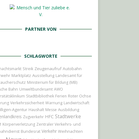
PARTNER VON
SCHLAGWORTE
Zeugenaufruf
Autobahn
nachtsmarkt
Streik
rwehr
Marktplatz
Ausstellung
Landesamt für
raucherschutz
Ministerium für Bildung (MB)
sche Bahn
Umweltbundesamt
AWO
Roter Ochse
rsitätsklinikum
Stadtbibliothek
Ferien
erung
Verkehrssicherheit
Warnung
Landwirtschaft
illigen-Agentur
Ausbildung
Haushalt
Messe
Stadtwerke
enlandkreis
HFC
Zugverkehr
e
Körperverletzung
Zentraler Verkehrs- und
Verkehr
Bundesrat
Weihnachten
bahndienst