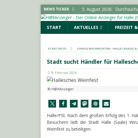
5. August 2026:
Schultersch
NEWS TICKER
Bürgermeister von Landsbe
START
AKTUELLES
FREIZEIT 
(SAALE) & UMGEBUNG
5. August 2026:
Stadt erwe
Infektionsschutzgesetz“
STARTSEITE
LOKALE NACHRICHTEN - HALLE (SAALE) 
5. August 2026:
Flucht vor 
Stadt sucht Händler für Hallesch
POLIZEIMELDUNGEN
8. Februar 2026
5. August 2026:
Polizeimel
5. August 2026:
Durchsuchun
© H@llAnzeiger
Cannabisplantage aufgefu
Halle/PSt. Nach dem großen Erfolg des 1. Ha
Besuchern lädt die Stadt Halle (Saale) Wi
Weinfest zu beteiligen.