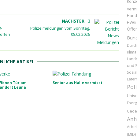
Konz
Vermi
Hand
NÄCHSTER
HWG
-
Polizeimeldungen vom Sonntag,
Öffen
roffen
08.02.2026
Bund
Durc
Klima
Land
NLICHE ARTIKEL
und S
Sozia
Later
ffenen Tür am
Senior aus Halle vermisst
Pol
andort Leuna
Unive
Energ
Gede
Anh
Arbei
(MID)