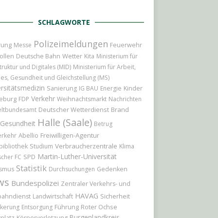
SCHLAGWORTE
Polizeimeldungen
rung
Feuerwehr
Messe
Wetter
ollen
Deutsche Bahn
Kita
Ministerium für
truktur und Digitales (MID)
Ministerium für Arbeit,
les, Gesundheit und Gleichstellung (MS)
rsitätsmedizin
Kinder
Sanierung
IG BAU
Energie
Verkehr
eburg
FDP
Weihnachtsmarkt
Nachrichten
Deutscher Wetterdienst
Brand
ltbundesamt
Halle (Saale)
Gesundheit
Betrug
Abellio
Freiwilligen-Agentur
erkehr
Verbraucherzentrale
bibliothek
Studium
Klima
Martin-Luther-Universität
scher FC
SPD
Statistik
ismus
Durchsuchungen
Gedenken
ws
Bundespolizei
Zentraler Verkehrs- und
HAVAG
Sicherheit
bahndienst
Landwirtschaft
Führung
Roter Ochse
kerung
Entsorgung
Burgenlandkreis
platz
Körperverletzung