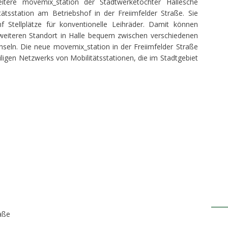
itere movemix_station der Stadtwerketochter Hallesche
ätsstation am Betriebshof in der Freiimfelder Straße. Sie
nf Stellplätze für konventionelle Leihräder. Damit können
weiteren Standort in Halle bequem zwischen verschiedenen
seln. Die neue movemix_station in der Freiimfelder Straße
iligen Netzwerks von Mobilitätsstationen, die im Stadtgebiet
raße