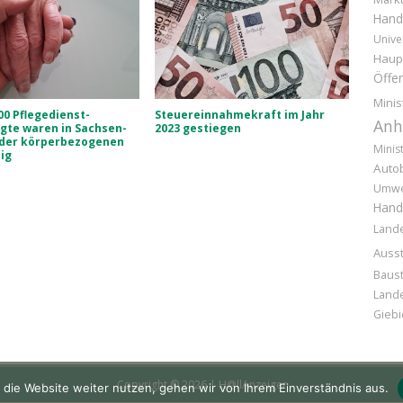
Hand
Unive
Haup
Öffen
Minis
00 Pflegedienst-
Steuereinnahmekraft im Jahr
Anh
gte waren in Sachsen-
2023 gestiegen
 der körperbezogenen
Minis
tig
Auto
Umwe
Hand
Land
Ausst
Baust
Lande
Giebi
Copyright © 2026 | H@llAnzeiger
 die Website weiter nutzen, gehen wir von Ihrem Einverständnis aus.