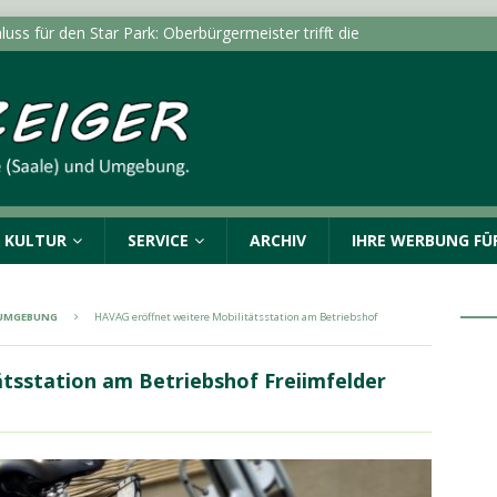
luss für den Star Park: Oberbürgermeister trifft die
rg und Kabelsketal
LOKALE NACHRICHTEN - HALLE
itert Online-Dienste um „Belehrung nach
LOKALE NACHRICHTEN - HALLE (SAALE) & UMGEBUNG
Verkehrskontrolle – Polizei kann zwei Personen stellen
& KULTUR
SERVICE
ARCHIV
IHRE WERBUNG FÜR
dungen vom Mittwoch, 05.08.2026
POLIZEIMELDUNGEN
ngen in Halle (Saale) und im Burgenlandkreis:
& UMGEBUNG
HAVAG eröffnet weitere Mobilitätsstation am Betriebshof
nden
POLIZEIMELDUNGEN
tsstation am Betriebshof Freiimfelder