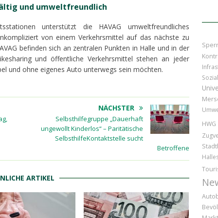
lfältig und umweltfreundlich
sstationen unterstützt die HAVAG umweltfreundliches
unkompliziert von einem Verkehrsmittel auf das nächste zu
Sper
HAVAG befinden sich an zentralen Punkten in Halle und in der
Kontr
kesharing und öffentliche Verkehrsmittel stehen an jeder
Infras
lexibel und ohne eigenes Auto unterwegs sein möchten.
Sozia
Unive
Mers
NÄCHSTER
Umwe
ag,
Selbsthilfegruppe „Dauerhaft
HWG
ungewollt Kinderlos“ – Paritätische
Zugv
SelbsthilfeKontaktstelle sucht
Stadt
Betroffene
Halle
Tour
NLICHE ARTIKEL
Ne
Auto
Bevöl
Markt