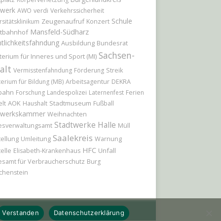
werk
AWO
verdi
Verkehrssicherheit
Schule
Zeugenaufruf
Konzert
rsitätsklinikum
Mansfeld-Südharz
tbahnhof
tlichkeitsfahndung
Ausbildung
Bundesrat
Sachsen-
terium für Inneres und Sport (MI)
alt
Vermisstenfahndung
Förderung
Streik
terium für Bildung (MB)
Arbeitsagentur
DEKRA
bahn
Forschung
Landespolizei
Laternenfest
Ferien
AOK
Stadtmuseum
lt
Haushalt
Fußball
werkskammer
Weihnachten
Stadtwerke Halle
esverwaltungsamt
Müll
Saalekreis
ellung
Umleitung
Warnung
HFC
elle
Unfall
Elisabeth-Krankenhaus
samt für Verbraucherschutz
Burg
chenstein
Verstanden
Datenschutzerklärung