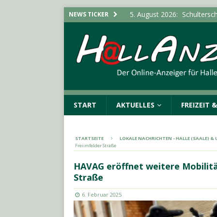
5. August 2026:
Schultersch
NEWS TICKER
Bürgermeister von Landsbe
(SAALE) & UMGEBUNG
5. August 2026:
Stadt erwe
Infektionsschutzgesetz“
5. August 2026:
Flucht vor 
POLIZEIMELDUNGEN
START
AKTUELLES
FREIZEIT 
5. August 2026:
Polizeimel
5. August 2026:
Durchsuchu
STARTSEITE
LOKALE NACHRICHTEN - HALLE (SAALE) 
Cannabisplantage aufgefu
Freiimfelder Straße
HAVAG eröffnet weitere Mobilitä
Straße
6. Februar 2025