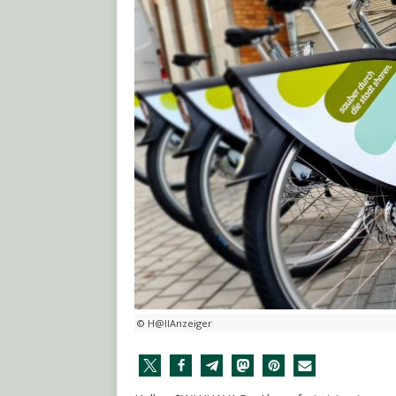
© H@llAnzeiger