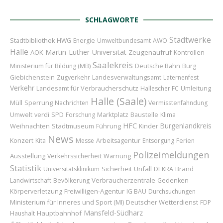
SCHLAGWORTE
Stadtwerke
Stadtbibliothek
HWG
Energie
Umweltbundesamt
AWO
Halle
Martin-Luther-Universität
AOK
Zeugenaufruf
Kontrollen
Saalekreis
Ministerium für Bildung (MB)
Deutsche Bahn
Burg
Giebichenstein
Zugverkehr
Landesverwaltungsamt
Laternenfest
Verkehr
Landesamt für Verbraucherschutz
Umleitung
Hallescher FC
Halle (Saale)
Sperrung
Müll
Nachrichten
Vermisstenfahndung
Marktplatz
Baustelle
Umwelt
verdi
SPD
Forschung
Klima
HFC
Burgenlandkreis
Weihnachten
Stadtmuseum
Führung
Kinder
News
Konzert
Kita
Messe
Arbeitsagentur
Entsorgung
Ferien
Polizeimeldungen
Ausstellung
Verkehrssicherheit
Warnung
Statistik
Sicherheit
Unfall
Brand
Universitätsklinikum
DEKRA
Verbraucherzentrale
Landwirtschaft
Bevölkerung
Gedenken
Freiwilligen-Agentur
Körperverletzung
IG BAU
Durchsuchungen
Ministerium für Inneres und Sport (MI)
Deutscher Wetterdienst
FDP
Mansfeld-Südharz
Hauptbahnhof
Haushalt