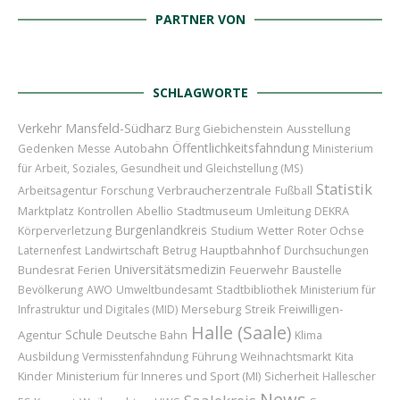
PARTNER VON
SCHLAGWORTE
Verkehr
Mansfeld-Südharz
Ausstellung
Burg Giebichenstein
Öffentlichkeitsfahndung
Autobahn
Gedenken
Messe
Ministerium
für Arbeit, Soziales, Gesundheit und Gleichstellung (MS)
Statistik
Verbraucherzentrale
Arbeitsagentur
Forschung
Fußball
Marktplatz
Abellio
Stadtmuseum
Umleitung
Kontrollen
DEKRA
Burgenlandkreis
Wetter
Roter Ochse
Körperverletzung
Studium
Hauptbahnhof
Laternenfest
Landwirtschaft
Betrug
Durchsuchungen
Universitätsmedizin
Bundesrat
Feuerwehr
Baustelle
Ferien
Bevölkerung
AWO
Umweltbundesamt
Stadtbibliothek
Ministerium für
Merseburg
Freiwilligen-
Infrastruktur und Digitales (MID)
Streik
Halle (Saale)
Schule
Agentur
Deutsche Bahn
Klima
Ausbildung
Führung
Vermisstenfahndung
Weihnachtsmarkt
Kita
Kinder
Ministerium für Inneres und Sport (MI)
Sicherheit
Hallescher
News