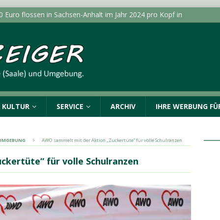
0 Euro flossen in Sachsen-Anhalt im Jahr 2024 pro Kopf in
NHALT INFO
eie Wähler zur Sanierung von Schultoiletten: “Verwaltung
e erfinden”
LOKALE NACHRICHTEN - HALLE (SAALE) &
lle führt zu Durchsuchung und Festnahmen
& KULTUR
SERVICE
ARCHIV
IHRE WERBUNG FÜR
tellung “Die Schamanin” im Landesmuseum für
suchermarke von 50.000
LOKALE NACHRICHTEN - HALLE
& UMGEBUNG
AWO sammelt mit der Aktion „Zuckertüte“ für volle Schulranzen
kertüte“ für volle Schulranzen
rzentrale gibt Tipps zur Vorbeugung und Bekämpfung von
shalt
TOPMELDUNG