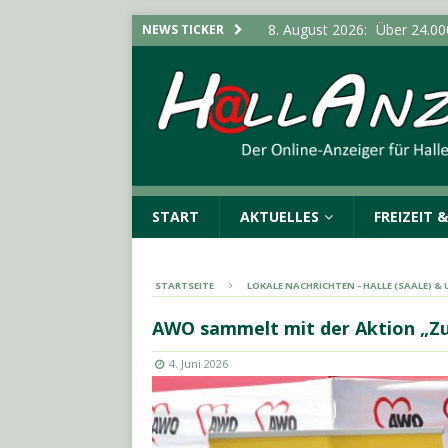
8. August 2026:
Über 24.00
NEWS TICKER
den Konsum
SACHSEN-A
7. August 2026:
SPD und Fr
darf keine Förderhinderniss
UMGEBUNG
7. August 2026:
Pkw-Kontro
POLIZEIMELDUNGEN
START
AKTUELLES
FREIZEIT 
7. August 2026:
Sonderauss
Vorgeschichte erreicht Be
STARTSEITE
LOKALE NACHRICHTEN - HALLE (SAALE) 
(SAALE) & UMGEBUNG
AWO sammelt mit der Aktion „Zuc
8. August 2026:
Verbrauche
Vorratsschädlingen im Hau
4. Juni 2026