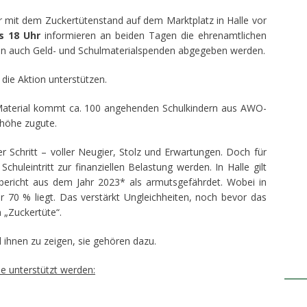
 mit dem Zuckertütenstand auf dem Marktplatz in Halle vor
s 18 Uhr
informieren an beiden Tagen die ehrenamtlichen
nen auch Geld- und Schulmaterialspenden abgegeben werden.
die Aktion unterstützen.
Material kommt ca. 100 angehenden Schulkindern aus AWO-
rhöhe zugute.
er Schritt – voller Neugier, Stolz und Erwartungen. Doch für
uleintritt zur finanziellen Belastung werden. In Halle gilt
lbericht aus dem Jahr 2023* als armutsgefährdet. Wobei in
er 70 % liegt. Das verstärkt Ungleichheiten, noch bevor das
n „Zuckertüte“.
 ihnen zu zeigen, sie gehören dazu.
de unterstützt werden: