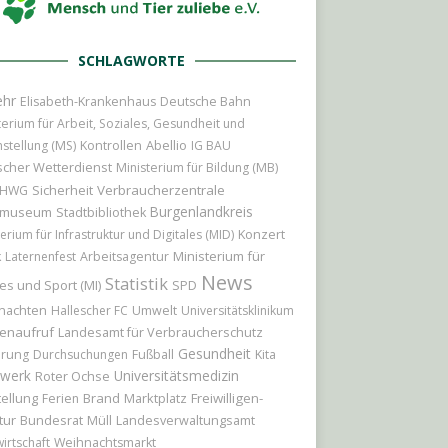
SCHLAGWORTE
ehr
Elisabeth-Krankenhaus
Deutsche Bahn
terium für Arbeit, Soziales, Gesundheit und
Abellio
hstellung (MS)
Kontrollen
IG BAU
cher Wetterdienst
Ministerium für Bildung (MB)
Sicherheit
Verbraucherzentrale
HWG
Burgenlandkreis
tmuseum
Stadtbibliothek
Konzert
erium für Infrastruktur und Digitales (MID)
Ministerium für
k
Laternenfest
Arbeitsagentur
News
Statistik
es und Sport (MI)
SPD
nachten
Hallescher FC
Umwelt
Universitätsklinikum
enaufruf
Landesamt für Verbraucherschutz
Gesundheit
erung
Durchsuchungen
Fußball
Kita
werk
Universitätsmedizin
Roter Ochse
ellung
Brand
Marktplatz
Freiwilligen-
Ferien
tur
Bundesrat
Müll
Landesverwaltungsamt
irtschaft
Weihnachtsmarkt