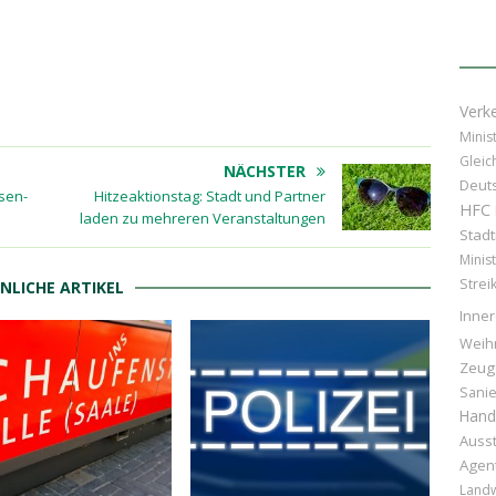
Verk
Minis
Gleic
NÄCHSTER
Deuts
sen-
Hitzeaktionstag: Stadt und Partner
HFC
laden zu mehreren Veranstaltungen
Stad
Minist
Strei
NLICHE ARTIKEL
Inner
Weih
Zeug
Sani
Hand
Ausst
Agen
Landw