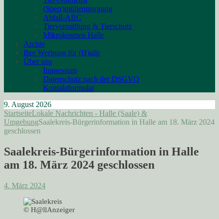
(Sperr)müllentsorgung
Abfall-ABC
Tiervermittlung & Tierschutz
Mikrokosmos Halle
Archiv
Ihre Werbung für (H)alle
Über uns
Impressum
Datenschutz nach der DSGVO
Kontaktformular
9. August 2026
Startseite
Lokale Nachrichten - Halle (Saale) &
Umgebung
Saalekreis-Bürgerinformation in Halle am 18. März 2024
geschlossen
Saalekreis-Bürgerinformation in Halle
am 18. März 2024 geschlossen
4. März 2024
© H@llAnzeiger