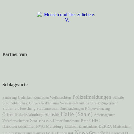
Partner von
Schlagworte
Polizeimeldungen
Schule
Sanierung
Gedenken
Kontrollen
Weihnachten
Stadtbibliothek
Universitätsklinikum
Vermisstenfahndung
Streik
Zugverkehr
Stadtmuseum
Sicherheit
Forschung
Durchsuchungen
Körperverletzung
Halle (Saale)
Statistik
Öffentlichkeitsfahndung
Arbeitsagentur
Saalekreis
HFC
Brand
Verkehrssicherheit
Umweltbundesamt
Handwerkskammer
HWG
Merseburg
Elisabeth-Krankenhaus
DEKRA
Ministerium
News
Gesundheit
für Infrastruktur und Digitales (MID)
Bundesrat
Hallescher FC