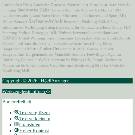
Bundespolizei
Verkehr
Autobahn
Landespolizei
Klima
Deutscher Wetterdienst
Stadtwerke Halle
Marktplatz
Führung
Deutsche Bahn
Kita
Abellio
SPD
Ministerium für Inneres und Sport (MI)
Landesverwaltungsamt
Roter Ochse
Sachsen-Anhalt
Wetter
Konzert
Feuerwehr
Förderung
Fußball
Burg
Giebichenstein
Ausbildung
Betrug
Landesamt für Verbraucherschutz
Kinder
FDP
AOK
Verbraucherzentrale
Handwerk
Sperrung
Studium
Entsorgung
verdi
HAVAG
Unfall
Warnung
Ferien
Tourismus
Laternenfest
Weihnachtsmarkt
Zentraler
Universitätsmedizin
Ausstellung
Verkehrs- und Autobahndienst
Messe
Martin-Luther-Universität
Hauptbahnhof
IG BAU
Haushalt
Umwelt
Mansfeld-Südharz
Zeugenaufruf
Burgenlandkreis
Freiwilligen-Agentur
Umleitung
Baustelle
AWO
Ministerium für Bildung (MB)
Energie
Nachrichten
Ministerium für Arbeit, Soziales, Gesundheit und Gleichstellung (MS)
Landwirtschaft
Bevölkerung
Müll
Copyright © 2026 | H@llAnzeiger
Werkzeugleiste öffnen
Barierrefreiheit
Text vergrößern
Text verkleinern
Graustufen
Hoher Kontrast