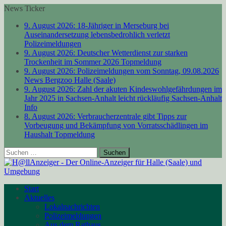
News Ticker
9. August 2026:
18-Jähriger in Merseburg bei
Auseinandersetzung lebensbedrohlich verletzt
Polizeimeldungen
9. August 2026:
Deutscher Wetterdienst zur starken
Trockenheit im Sommer 2026
Topmeldung
9. August 2026:
Polizeimeldungen vom Sonntag, 09.08.2026
News Bergzoo Halle (Saale)
9. August 2026:
Zahl der akuten Kindeswohlgefährdungen im
Jahr 2025 in Sachsen-Anhalt leicht rückläufig
Sachsen-Anhalt
Info
8. August 2026:
Verbraucherzentrale gibt Tipps zur
Vorbeugung und Bekämpfung von Vorratsschädlingen im
Haushalt
Topmeldung
Suchen
nach:
Start
Aktuelles
Lokalnachrichten
Polizeimeldungen
Aus dem Rathaus