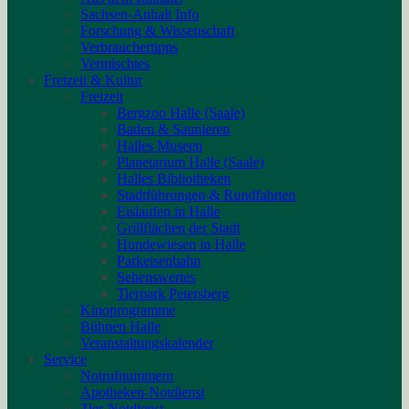
Sachsen-Anhalt Info
Forschung & Wissenschaft
Verbrauchertipps
Vermischtes
Freizeit & Kultur
Freizeit
Bergzoo Halle (Saale)
Baden & Saunieren
Halles Museen
Planetarium Halle (Saale)
Halles Bibliotheken
Stadtführungen & Rundfahrten
Eislaufen in Halle
Grillflächen der Stadt
Hundewiesen in Halle
Parkeisenbahn
Sehenswertes
Tierpark Petersberg
Kinoprogramme
Bühnen Halle
Veranstaltungskalender
Service
Notrufnummern
Apotheken-Notdienst
Tier-Notdienst