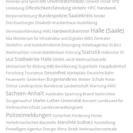
Universitätsmedizin
Inneres und Sport (MI)
Unfall
Umwelt
SPD
Öffentlichkeitsfahndung
Verkehr
HFC
Handwerk
Umleitung
Saalekreis
Bundespolizei
Kinder
Körperverletzung
Ausbildung
Durchsuchungen
Elisabeth-Krankenhaus
Halle (Saale)
Handwerkskammer
Vermisstenfahndung
HWG
Kita
Ministerium für Infrastruktur und Digitales (MID)
Zentraler
Verkehrs- und Autobahndienst
Entsorgung
Arbeitsagentur
IG BAU
Statistik
Weihnachten
Führung
Universitätsklinikum
Hallescher FC
Stadtwerke Halle
Müll
DEKRA
verdi
Weihnachtsmarkt
Hauptbahnhof
Ministerium für Bildung (MB)
Bevölkerung
Zugverkehr
Gesundheit
Marktplatz
Forschung
Tourismus
Deutsche Bahn
Burgenlandkreis
Schule
Feuerwehr
Wetter
Roter
Gedenken
Ochse
Bundesrat
Landespolizei
Landwirtschaft
Warnung
AWO
Sachsen-Anhalt
Autobahn
Sperrung
Brand
Nachrichten
Martin-Luther-Universität
Zeugenaufruf
Konzert
Landesamt für
Verbraucherschutz
Landesverwaltungsamt
Polizeimeldungen
Sicherheit
Förderung
Ferien
Mansfeld-Südharz
Baustelle
Ausstellung
Verkehrssicherheit
Freiwilligen-Agentur
Verbraucherzentrale
Energie
Klima
Streik