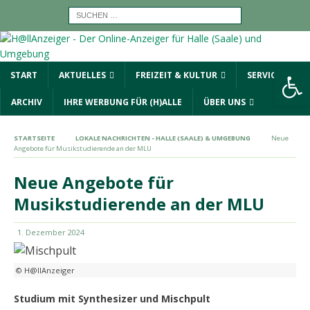
Werkzeugleiste öffnen
START
AKTUELLES
FREIZEIT & KULTUR
SERVICE
ARCHIV
IHRE WERBUNG FÜR (H)ALLE
ÜBER UNS
STARTSEITE
LOKALE NACHRICHTEN - HALLE (SAALE) & UMGEBUNG
Neue
Angebote für Musikstudierende an der MLU
Neue Angebote für
Musikstudierende an der MLU
1. Dezember 2024
© H@llAnzeiger
Studium mit Synthesizer und Mischpult