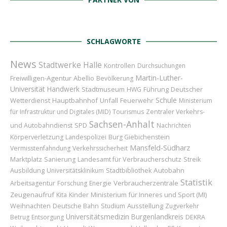
SCHLAGWORTE
News
Stadtwerke Halle
Kontrollen
Durchsuchungen
Martin-Luther-
Freiwilligen-Agentur
Abellio
Bevölkerung
Universität
Handwerk
Stadtmuseum
Führung
Deutscher
HWG
Schule
Wetterdienst
Hauptbahnhof
Unfall
Feuerwehr
Ministerium
für Infrastruktur und Digitales (MID)
Tourismus
Zentraler Verkehrs-
Sachsen-Anhalt
und Autobahndienst
SPD
Nachrichten
Körperverletzung
Landespolizei
Burg Giebichenstein
Mansfeld-Südharz
Vermisstenfahndung
Verkehrssicherheit
Marktplatz
Landesamt für Verbraucherschutz
Sanierung
Streik
Ausbildung
Autobahn
Universitätsklinikum
Stadtbibliothek
Statistik
Verbraucherzentrale
Arbeitsagentur
Forschung
Energie
Zeugenaufruf
Kinder
Ministerium für Inneres und Sport (MI)
Kita
Weihnachten
Ausstellung
Deutsche Bahn
Studium
Zugverkehr
Universitätsmedizin
Burgenlandkreis
Betrug
Entsorgung
DEKRA