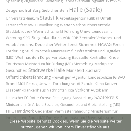
News
Sperrung
Zugverkehr
Sanierung
Landesverwaltungsamt
Halle (Saale)
Zeugenaufruf
Burg Giebichenstein
Statistik
Unfall
Universitätsklinikum
Arbeitsagentur
Fußball
Wetter
Verbraucherzentrale
Laternenfest
AWO
Bevölkerung
Führung
Stadtbibliothek
Weihnachtsmarkt
Umweltbundesamt
Burgenlandkreis
AOK
Warnung
SPD
FDP
Zentraler Verkehrs- und
HAVAG
Deutscher Wetterdienst
Sicherheit
Autobahndienst
Ferien
Förderung
Studium
Streik
Ministerium für Infrastruktur und Digitales
Weihnachten
Baustelle
Kinder
(MID)
Körperverletzung
Kontrollen
Merseburg
Marktplatz
Tourismus
Ministerium für Bildung (MB)
Stadtwerke Halle
Gesundheit
Mansfeld-Südharz
Öffentlichkeitsfahndung
Freiwilligen-Agentur
Landespolizei
IG BAU
Schule
Brand
Konzert
Müll
Betrug
Umwelt
Forschung
verdi
Klima
Verkehr
Autobahn
Elisabeth-Krankenhaus
Nachrichten
Kita
Saalekreis
Roter Ochse
Ausstellung
Hallescher FC
Entsorgung
Ministerium für Arbeit, Soziales, Gesundheit und Gleichstellung (MS)
HFC
Handwerk
Ministerium für
Gedenken
Vermisstenfahndung
Universitätsmedizin
Inneres und Sport (MI)
Stadtmuseum
Energie
Diese Website benutzt Cookies. Wenn Sie die Website weiter
nutzen, gehen wir von Ihrem Einverständnis aus.